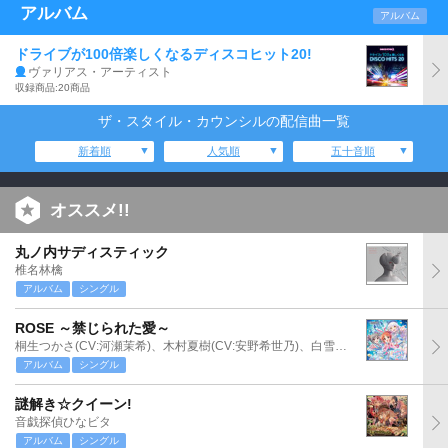
アルバム
アルバム
ドライブが100倍楽しくなるディスコヒット20!
ヴァリアス・アーティスト
収録商品:20商品
ザ・スタイル・カウンシルの配信曲一覧
新着順
人気順
五十音順
オススメ!!
丸ノ内サディスティック
椎名林檎
アルバム
シングル
ROSE ～禁じられた愛～
桐生つかさ(CV:河瀬茉希)、木村夏樹(CV:安野希世乃)、白雪千夜(CV:関口理咲)
アルバム
シングル
謎解き☆クイーン!
音戯探偵ひなビタ
アルバム
シングル