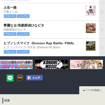
人生一路
天童よしみ
アルバム
シングル
華麗なる!音戯探偵ひなビタ
音戯探偵ひなビタ
アルバム
シングル
ヒプノシスマイク -Division Rap Battle- FINAL
ヒプノシスマイク -D.R.B- (Division All Stars)
アルバム
シングル
▲ページの先頭へ
検索