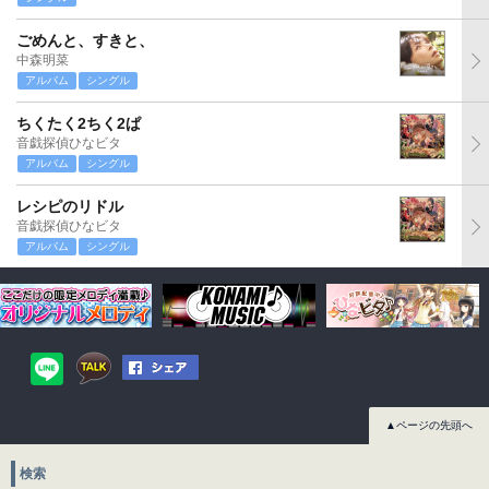
ごめんと、すきと、
中森明菜
アルバム
シングル
ちくたく2ちく2ぱ
音戯探偵ひなビタ
アルバム
シングル
レシピのリドル
音戯探偵ひなビタ
アルバム
シングル
▲ページの先頭へ
検索