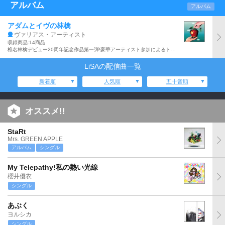
アルバム
アルバム
アダムとイヴの林檎
ヴァリアス・アーティスト
収録商品:14商品
椎名林檎デビュー20周年記念作品第一弾!豪華アーティスト参加によるトリビュートアルバム
LiSAの配信曲一覧
新着順
人気順
五十音順
オススメ!!
StaRt
Mrs. GREEN APPLE
アルバム
シングル
My Telepathy!私の熱い光線
櫻井優衣
シングル
あぶく
ヨルシカ
シングル