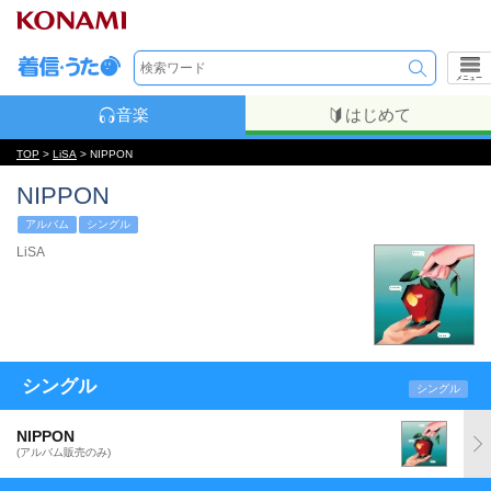
メニュー
音楽
はじめて
TOP
>
LiSA
> NIPPON
NIPPON
アルバム
シングル
LiSA
シングル
シングル
NIPPON
(アルバム販売のみ)