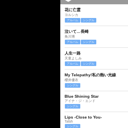
花に亡霊
ヨルシカ
アルバム
シングル
泣いて…長崎
角川博
アルバム
シングル
人生一路
天童よしみ
アルバム
シングル
My Telepathy!私の熱い光線
櫻井優衣
シングル
Blue Shining Star
アイナ・ジ・エンド
シングル
Lips -Close to You-
Tatsh
シングル