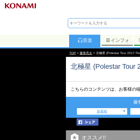
音楽
インフォ
TOP
>
藤巻亮太
> 北極星 (Polestar Tour 2017 Fina
北極星 (Polestar Tour 20
こちらのコンテンツは、お客様の
藤
新着順
オススメ!!