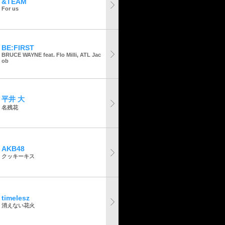
&TEAM
For us
BE:FIRST
BRUCE WAYNE feat. Flo Milli, ATL Jac
ob
平井 大
名残花
AKB48
クッキーキス
timelesz
消えない花火