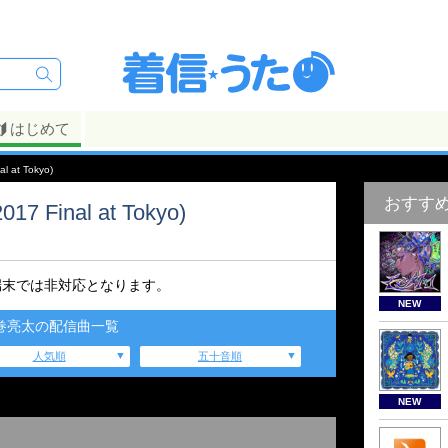
はじめて
l at Tokyo)
おすす
17 Final at Tokyo)
端末では非対応となります。
NEW
巻亮太の配信曲一覧
人気順
五十音順
NEW