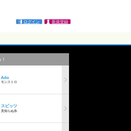
ログイン
新規登録
め！
Ado
モンストロ
スピッツ
見知らぬ糸