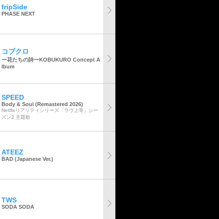
fripSide
PHASE NEXT
コブクロ
ー花たちの詩ーKOBUKURO Concept A
lbum
SPEED
Body & Soul (Remastered 2026)
Netflixリアリティシリーズ「ラヴ上等」シー
ズン2 主題歌
ATEEZ
BAD (Japanese Ver.)
TWS
SODA SODA