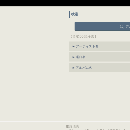
検索
詳
【音楽50音検索】
アーティスト名
楽曲名
アルバム名
推奨環境