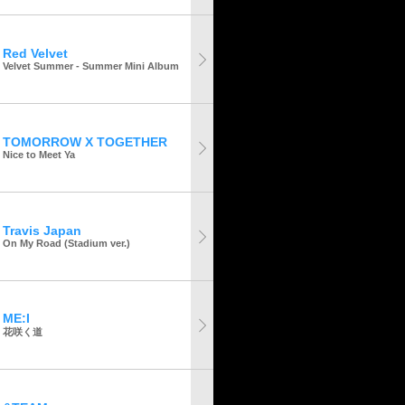
Red Velvet
Velvet Summer - Summer Mini Album
TOMORROW X TOGETHER
Nice to Meet Ya
Travis Japan
On My Road (Stadium ver.)
ME:I
花咲く道