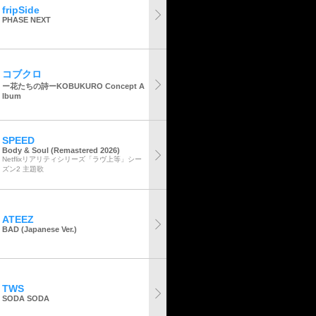
fripSide
PHASE NEXT
コブクロ
ー花たちの詩ーKOBUKURO Concept A
lbum
SPEED
Body & Soul (Remastered 2026)
Netflixリアリティシリーズ「ラヴ上等」シー
ズン2 主題歌
ATEEZ
BAD (Japanese Ver.)
TWS
SODA SODA