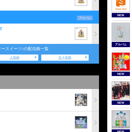
NEW
アルバム
T
アルバム
タースイーツ♪の配信曲一覧
人気順
五十音順
NEW
NEW
NEW