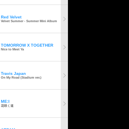
Red Velvet
Velvet Summer - Summer Mini Album
TOMORROW X TOGETHER
Nice to Meet Ya
Travis Japan
On My Road (Stadium ver.)
ME:I
花咲く道