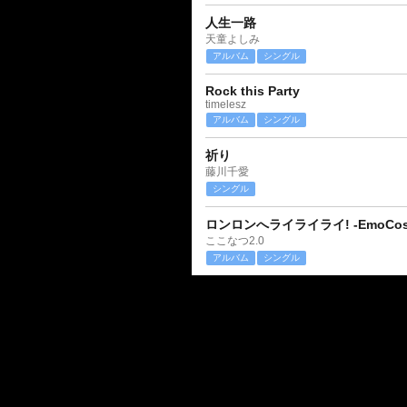
人生一路
天童よしみ
アルバム
シングル
Rock this Party
timelesz
アルバム
シングル
祈り
藤川千愛
シングル
ロンロンへライライライ! -EmoCosin
ここなつ2.0
アルバム
シングル