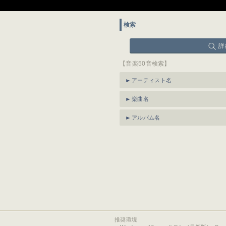
検索
詳
【音楽50音検索】
アーティスト名
楽曲名
アルバム名
推奨環境