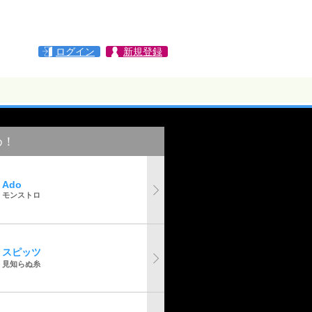
ログイン
新規登録
め！
Ado
モンストロ
スピッツ
見知らぬ糸