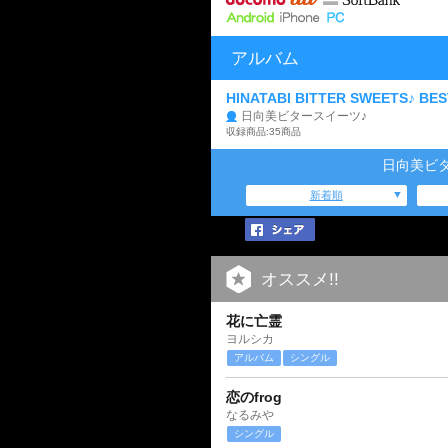
アルバム
HINATABI BITTER SWEETS♪ BES
日向美ビタースイーツ♪
収録商品:35商品
日向美ビ
新着順
オススメ!!
花に亡霊
ヨルシカ
アルバム
シングル
恋のfrog
なるみや
シングル