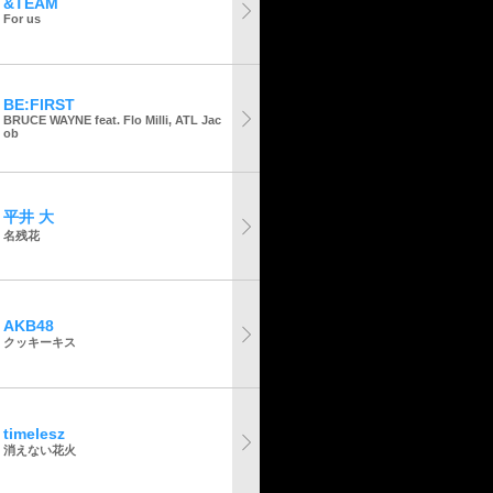
&TEAM
For us
BE:FIRST
BRUCE WAYNE feat. Flo Milli, ATL Jac
ob
平井 大
名残花
AKB48
クッキーキス
timelesz
消えない花火