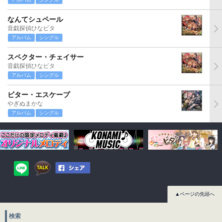
なんてシュペール
音戯探偵ひなビタ
アルバム
シングル
スペクター・チェイサー
音戯探偵ひなビタ
アルバム
シングル
ビター・エスケープ
やぎぬまかな
アルバム
シングル
▲ページの先頭へ
検索