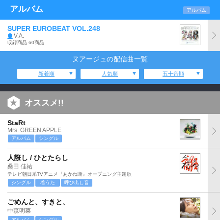
アルバム
アルバム
SUPER EUROBEAT VOL.248
V.A.
収録商品:60商品
ヌアージュの配信曲一覧
新着順
人気順
五十音順
オススメ!!
StaRt
Mrs. GREEN APPLE
アルバム
シングル
人誑し / ひとたらし
桑田 佳祐
テレビ朝日系TVアニメ『あかね噺』オープニング主題歌
シングル
着うた
呼び出し音
ごめんと、すきと、
中森明菜
アルバム
シングル