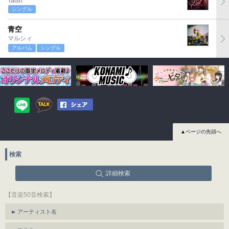
Tatsh
シングル
青空
マルシィ
アルバム
シングル
▲ページの先頭へ
検索
詳細検索
【音楽50音検索】
アーティスト名