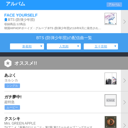
アルバム
アルバム
FACE YOURSELF
BTS (防弾少年団)
収録商品:12商品
韓国HIPHOPボーイズ・グループ:BTS (防弾少年団)の16年9月に発売された『YOUTH』に続く日本3rdアルバム。ドラマ「シグナル 長期未解決事件捜査班」の主題歌「Don't Leave Me」を含む全12曲収録。24Pブックレット付き。
BTS (防弾少年団)の配信曲一覧
新着順
人気順
五十音順
オススメ!!
あぶく
ヨルシカ
シングル
ガチ夢中!
超特急
ムービー
クスシキ
Mrs. GREEN APPLE
TVアニメ『薬屋のひとりごと』第2期 第2クールオープニングテーマ