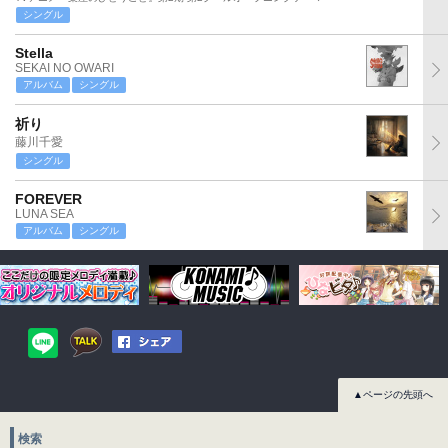
シングル
Stella
SEKAI NO OWARI
アルバム
シングル
祈り
藤川千愛
シングル
FOREVER
LUNA SEA
アルバム
シングル
▲ページの先頭へ
検索