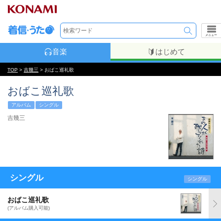
メニュー
音楽
はじめて
TOP
>
吉幾三
> おばこ巡礼歌
おばこ巡礼歌
アルバム
シングル
吉幾三
シングル
シングル
おばこ巡礼歌
(アルバム購入可能)