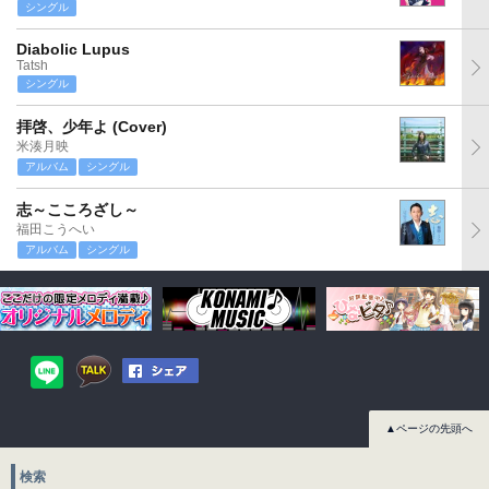
シングル
Diabolic Lupus
Tatsh
シングル
拝啓、少年よ (Cover)
米湊月映
アルバム
シングル
志～こころざし～
福田こうへい
アルバム
シングル
▲ページの先頭へ
検索