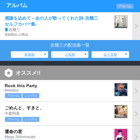
アルバム
アルバム
感謝を込めて～あの人が歌ってくれた詩‐吉幾三
セルフカバー集‐
吉幾三
収録商品:13商品
吉幾三の配信曲一覧
新着順
人気順
五十音順
オススメ!!
Rock this Party
timelesz
アルバム
シングル
ごめんと、すきと、
中森明菜
アルバム
シングル
運命の君
Mega Shinnosuke