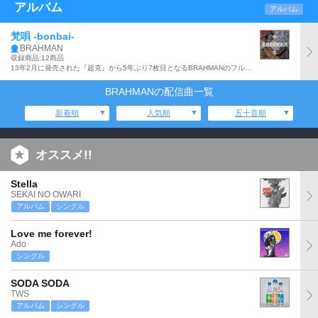
アルバム
アルバム
梵唄 -bonbai-
BRAHMAN
収録商品:12商品
13年2月に発売された『超克』から5年ぶり7枚目となるBRAHMANのフルアルバム。「真善美」、「其限」、「不倶戴天」、「ナミノウタゲ」他、全12曲収録のアナログ盤。
BRAHMANの配信曲一覧
新着順
人気順
五十音順
オススメ!!
Stella
SEKAI NO OWARI
アルバム
シングル
Love me forever!
Ado
シングル
SODA SODA
TWS
アルバム
シングル