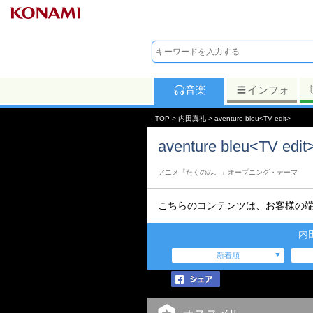
音楽
インフォ
TOP
>
内田真礼
> aventure bleu<TV edit>
aventure bleu<TV edit
アニメ「たくのみ。」オープニング・テーマ
こちらのコンテンツは、お客様の
内
新着順