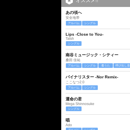
オススメ!!
あの頃へ
安全地帯
アルバム
シングル
Lips -Close to You-
Tatsh
シングル
南谷ミュージック・シティー
桑田 佳祐
アルバム
シングル
着うた
呼び出し音
バイナリスター -Nor Remix-
ここなつ2.0
アルバム
シングル
運命の君
Mega Shinnosuke
シングル
唱
Ado
アルバム
シングル