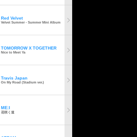
Red Velvet
Velvet Summer - Summer Mini Album
TOMORROW X TOGETHER
Nice to Meet Ya
Travis Japan
On My Road (Stadium ver.)
ME:I
花咲く道