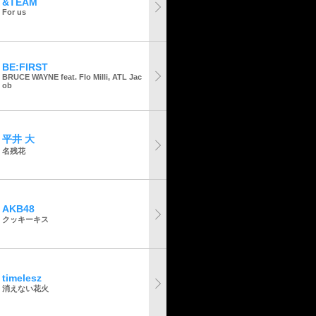
&TEAM
For us
BE:FIRST
BRUCE WAYNE feat. Flo Milli, ATL Jac
ob
平井 大
名残花
AKB48
クッキーキス
timelesz
消えない花火