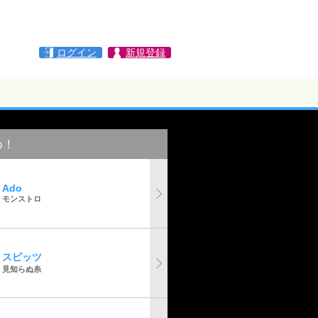
ログイン
新規登録
め！
Ado
モンストロ
スピッツ
見知らぬ糸