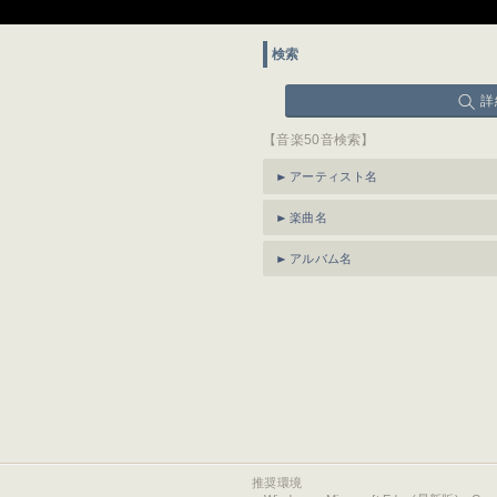
検索
詳
【音楽50音検索】
アーティスト名
楽曲名
アルバム名
推奨環境