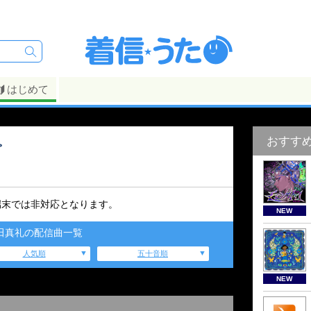
はじめて
おすす
>
端末では非対応となります。
NEW
田真礼の配信曲一覧
人気順
五十音順
NEW