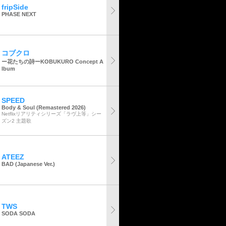
fripSide
PHASE NEXT
コブクロ
ー花たちの詩ーKOBUKURO Concept A
lbum
SPEED
Body & Soul (Remastered 2026)
Netflixリアリティシリーズ「ラヴ上等」シー
ズン2 主題歌
ATEEZ
BAD (Japanese Ver.)
TWS
SODA SODA