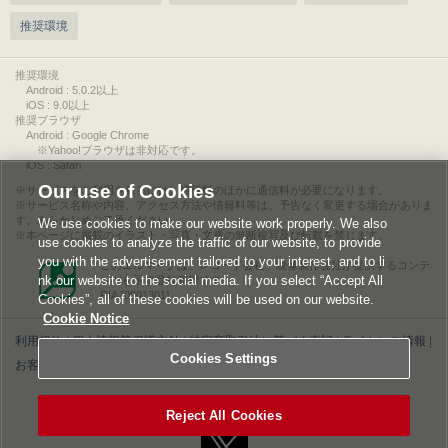
推奨環境
推奨環境
Android : 5.0.2以上
iOS : 9.0以上
推奨ブラウザ
Android : Google Chrome
※Yahoo!ブラウザは非対応です。
iOS : Safari
Our use of Cookies
サービスをご利用されるには、情報料のほかに通信料が必要になります。
サービス名称や内容、アクセス方法や情報料等は、予告なく変更する場合がありま
す。あらかじめご了承ください。
We use cookies to make our website work properly. We also
本ページに掲載のイラスト・写真・文章の無断複写及び転載を禁じます。
use cookies to analyze the traffic of our website, to provide
you with the advertisement tailored to your interest, and to li
このエルマークは、レコード会社・映像製作会社が提供するコンテ
nk our website to the social media. If you select “Accept All
ンツを示す登録商標です。
RIAJ00013011
Cookies”, all of these cookies will be used on our website.
Cookie Notice
利用規約
|
個人情報等保護方針
|
特定商取引法に基づく表記
|
ライセンス情報
|
Cookies Settings
お客様情報の外部送信について
|
Cookies Settings
©2026 Konami Digital Entertainment
Reject All Cookies