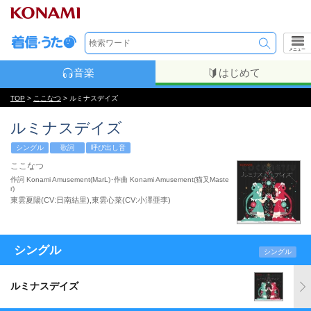
メニュー
音楽
はじめて
TOP
>
ここなつ
> ルミナスデイズ
ルミナスデイズ
シングル
歌詞
呼び出し音
ここなつ
作詞 Konami Amusement(MarL)･作曲 Konami Amusement(猫叉Maste
r)
東雲夏陽(CV:日南結里),東雲心菜(CV:小澤亜李)
シングル
シングル
ルミナスデイズ