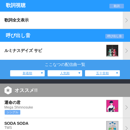
歌詞視聴
歌詞
歌詞全文表示
呼び出し音
呼び出し音
ルミナスデイズ サビ
ここなつの配信曲一覧
新着順
人気順
五十音順
オススメ!!
運命の君
Mega Shinnosuke
シングル
SODA SODA
TWS