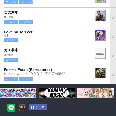
アルバム
シングル
女の意地
角川博
アルバム
シングル
Love me forever!
Ado
シングル
ガチ夢中!
超特急
ムービー
Femme Fatale(Remastered)
ヒプノシスマイク -D.R.B- (中王区 言の葉党)
アルバム
シングル