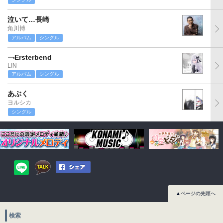
泣いて…長崎
角川博
アルバム
シングル
￢Ersterbend
LIN
アルバム
シングル
あぶく
ヨルシカ
シングル
▲ページの先頭へ
検索