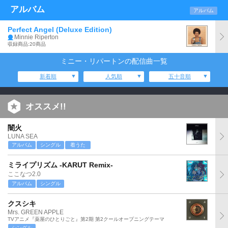
アルバム
アルバム
Perfect Angel (Deluxe Edition)
Minnie Riperton
収録商品:20商品
ミニー・リパートンの配信曲一覧
新着順
人気順
五十音順
オススメ!!
闇火
LUNA SEA
アルバム
シングル
着うた
ミライプリズム -KARUT Remix-
ここなつ2.0
アルバム
シングル
クスシキ
Mrs. GREEN APPLE
TVアニメ『薬屋のひとりごと』第2期 第2クールオープニングテーマ
シングル