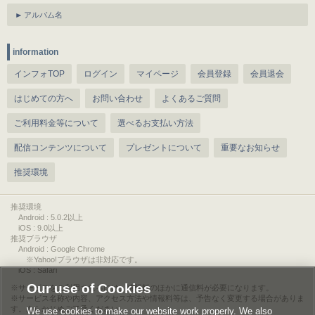
アルバム名
information
インフォTOP
ログイン
マイページ
会員登録
会員退会
はじめての方へ
お問い合わせ
よくあるご質問
ご利用料金等について
選べるお支払い方法
配信コンテンツについて
プレゼントについて
重要なお知らせ
推奨環境
推奨環境
Android : 5.0.2以上
iOS : 9.0以上
推奨ブラウザ
Android : Google Chrome
※Yahoo!ブラウザは非対応です。
iOS : Safari
Our use of Cookies
サービスをご利用されるには、情報料のほかに通信料が必要になります。
サービス名称や内容、アクセス方法や情報料等は、予告なく変更する場合がありま
す。あらかじめご了承ください。
We use cookies to make our website work properly. We also