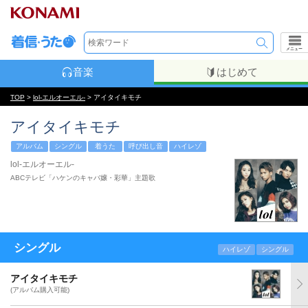
メニュー
音楽
はじめて
TOP
>
lol-エルオーエル-
> アイタイキモチ
アイタイキモチ
アルバム
シングル
着うた
呼び出し音
ハイレゾ
lol-エルオーエル-
ABCテレビ「ハケンのキャバ嬢・彩華」主題歌
シングル
ハイレゾ
シングル
アイタイキモチ
(アルバム購入可能)