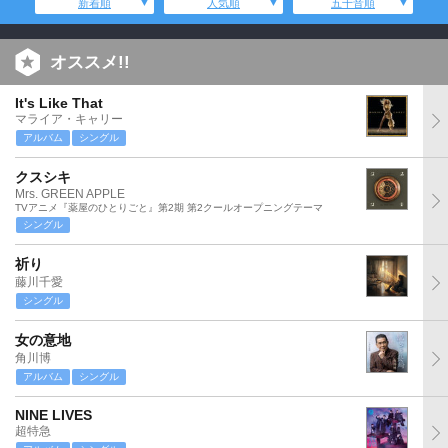
新着順
人気順
五十音順
オススメ!!
It's Like That
マライア・キャリー
アルバム
シングル
クスシキ
Mrs. GREEN APPLE
TVアニメ『薬屋のひとりごと』第2期 第2クールオープニングテーマ
シングル
祈り
藤川千愛
シングル
女の意地
角川博
アルバム
シングル
NINE LIVES
超特急