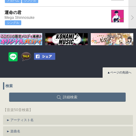
アルバム
シングル
運命の君
Mega Shinnosuke
シングル
▲ページの先頭へ
検索
詳細検索
【音楽50音検索】
アーティスト名
楽曲名