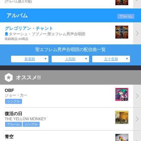
(アルバム購入可能)
アルバム
アルバム
グレゴリアン・チャント
タマーシュ・ブブノー,聖エフレム男声合唱団
収録商品:10商品
聖エフレム男声合唱団の配信曲一覧
新着順
人気順
五十音順
オススメ!!
OBF
ジョー・力一
シングル
復活の日
THE YELLOW MONKEY
アルバム
シングル
青空