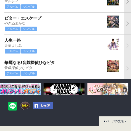
マルシィ
アルバム
シングル
ビター・エスケープ
やぎぬまかな
アルバム
シングル
人生一路
天童よしみ
アルバム
シングル
華麗なる!音戯探偵ひなビタ
音戯探偵ひなビタ
アルバム
シングル
▲ページの先頭へ