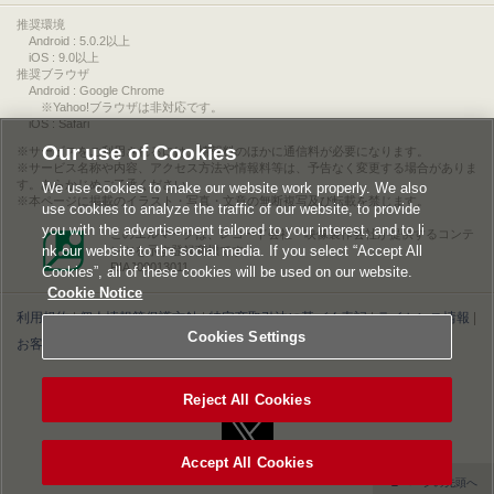
推奨環境
Android : 5.0.2以上
iOS : 9.0以上
推奨ブラウザ
Android : Google Chrome
※Yahoo!ブラウザは非対応です。
iOS : Safari
Our use of Cookies
サービスをご利用されるには、情報料のほかに通信料が必要になります。
サービス名称や内容、アクセス方法や情報料等は、予告なく変更する場合がありま
す。あらかじめご了承ください。
We use cookies to make our website work properly. We also
本ページに掲載のイラスト・写真・文章の無断複写及び転載を禁じます。
use cookies to analyze the traffic of our website, to provide
you with the advertisement tailored to your interest, and to li
このエルマークは、レコード会社・映像製作会社が提供するコンテ
nk our website to the social media. If you select “Accept All
ンツを示す登録商標です。
RIAJ00013011
Cookies”, all of these cookies will be used on our website.
Cookie Notice
利用規約
|
個人情報等保護方針
|
特定商取引法に基づく表記
|
ライセンス情報
|
Cookies Settings
お客様情報の外部送信について
|
Cookies Settings
©2026 Konami Digital Entertainment
Reject All Cookies
Accept All Cookies
▲ページの先頭へ