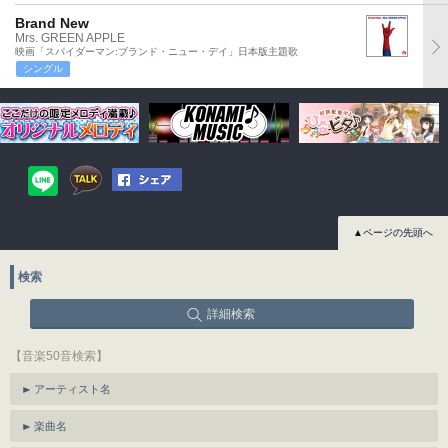
Brand New
Mrs. GREEN APPLE
映画「スパイダーマン:ブランド・ニュー・デイ」日本版主題歌
シングル
▲ページの先頭へ
検索
詳細検索
【音楽50音検索】
アーティスト名
楽曲名