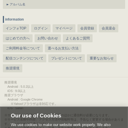
アルバム名
information
インフォTOP
ログイン
マイページ
会員登録
会員退会
はじめての方へ
お問い合わせ
よくあるご質問
ご利用料金等について
選べるお支払い方法
配信コンテンツについて
プレゼントについて
重要なお知らせ
推奨環境
推奨環境
Android : 5.0.2以上
iOS : 9.0以上
推奨ブラウザ
Android : Google Chrome
※Yahoo!ブラウザは非対応です。
iOS : Safari
Our use of Cookies
サービスをご利用されるには、情報料のほかに通信料が必要になります。
サービス名称や内容、アクセス方法や情報料等は、予告なく変更する場合がありま
す。あらかじめご了承ください。
We use cookies to make our website work properly. We also