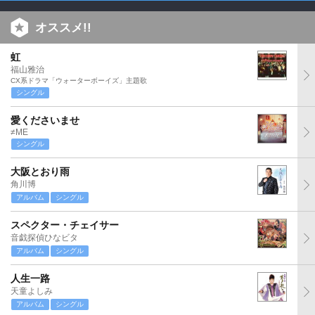
オススメ!!
虹
福山雅治
CX系ドラマ「ウォーターボーイズ」主題歌
シングル
愛くださいませ
≠ME
シングル
大阪とおり雨
角川博
アルバム
シングル
スペクター・チェイサー
音戯探偵ひなビタ
アルバム
シングル
人生一路
天童よしみ
アルバム
シングル