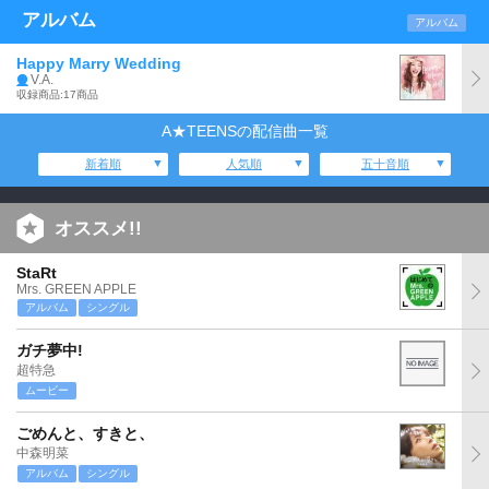
アルバム
アルバム
Happy Marry Wedding
V.A.
収録商品:17商品
A★TEENSの配信曲一覧
新着順
人気順
五十音順
オススメ!!
StaRt
Mrs. GREEN APPLE
アルバム
シングル
ガチ夢中!
超特急
ムービー
ごめんと、すきと、
中森明菜
アルバム
シングル