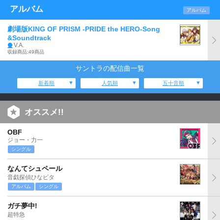
アルバム
アルバム
劇場版KING OF PRISM -PRIDE the HERO-Song
&Soundtrack
V.A.
収録商品:49商品
サントラの配信曲一覧
新着順
人気順
五十音順
オススメ!!
OBF
ジョー・力一
シングル
なんてシュペール
音戯探偵ひなビタ
アルバム
シングル
ガチ夢中!
超特急