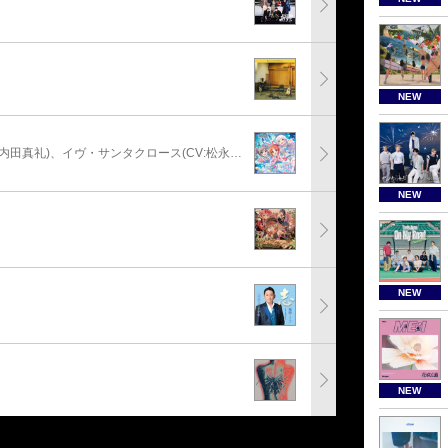
NEW
安部菜々(CV:三宅麻理恵)、神崎蘭子(CV:内田真礼)、イヴ・サンタクロース(CV:松永あかね)
NEW
NEW
NEW