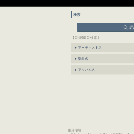
検索
詳
【音楽50音検索】
アーティスト名
楽曲名
アルバム名
推奨環境