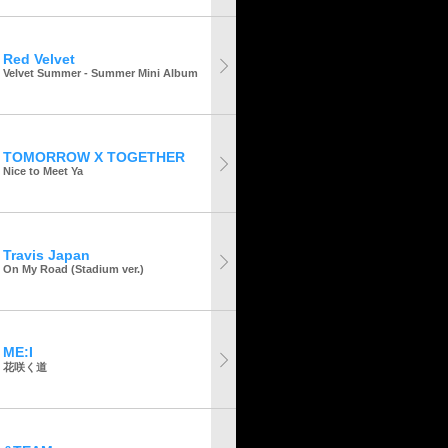
Red Velvet
Velvet Summer - Summer Mini Album
TOMORROW X TOGETHER
Nice to Meet Ya
Travis Japan
On My Road (Stadium ver.)
ME:I
花咲く道