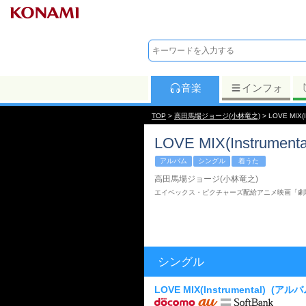
音楽
インフォ
TOP
>
高田馬場ジョージ(小林竜之)
> LOVE MIX(I
LOVE MIX(Instrumenta
アルバム
シングル
着うた
高田馬場ジョージ(小林竜之)
エイベックス・ピクチャーズ配給アニメ映画「劇場版KING 
シングル
LOVE MIX(Instrumental)
(アルバ