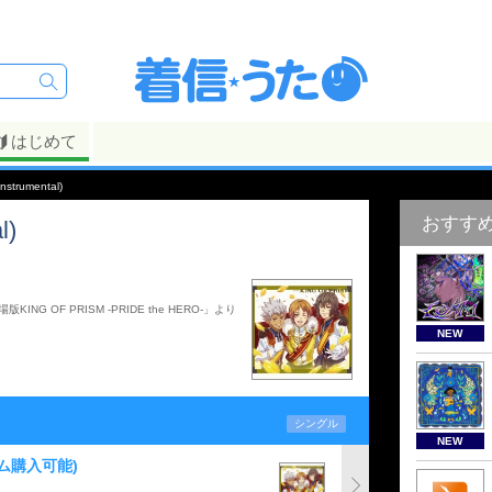
はじめて
nstrumental)
おすす
l)
OF PRISM -PRIDE the HERO-」より
NEW
シングル
NEW
ム購入可能)