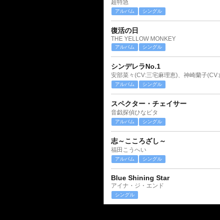
超特急
アルバム
シングル
復活の日
THE YELLOW MONKEY
アルバム
シングル
シンデレラNo.1
アルバム
シングル
スペクター・チェイサー
音戯探偵ひなビタ
アルバム
シングル
志～こころざし～
福田こうへい
アルバム
シングル
Blue Shining Star
アイナ・ジ・エンド
シングル