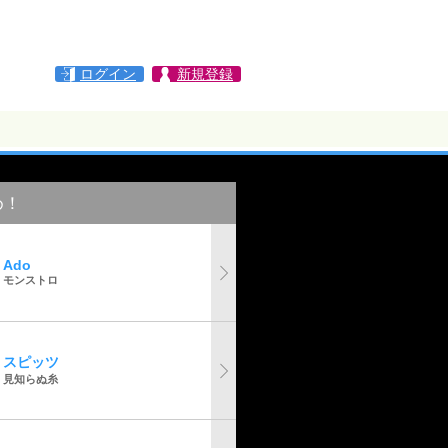
ログイン
新規登録
め！
Ado
モンストロ
スピッツ
見知らぬ糸