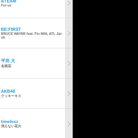
&TEAM
For us
BE:FIRST
BRUCE WAYNE feat. Flo Milli, ATL Jac
ob
平井 大
名残花
AKB48
クッキーキス
timelesz
消えない花火