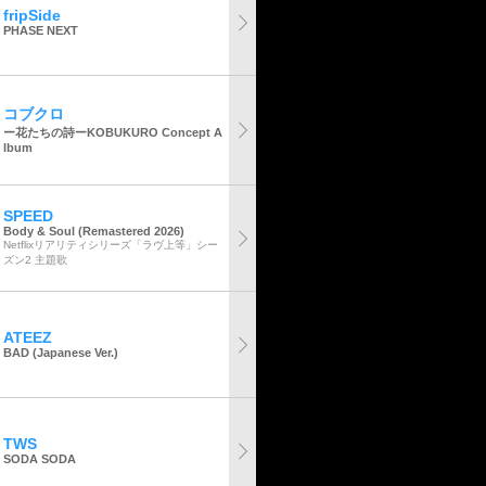
fripSide
PHASE NEXT
コブクロ
ー花たちの詩ーKOBUKURO Concept A
lbum
SPEED
Body & Soul (Remastered 2026)
Netflixリアリティシリーズ「ラヴ上等」シー
ズン2 主題歌
ATEEZ
BAD (Japanese Ver.)
TWS
SODA SODA