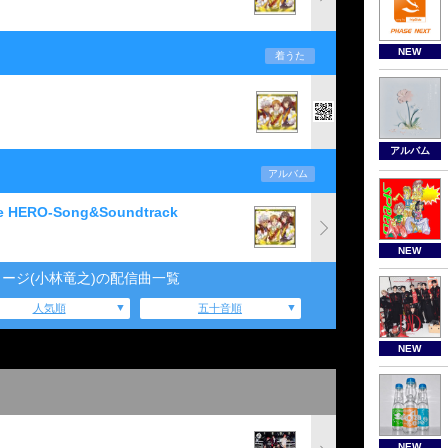
NEW
着うた
アルバム
アルバム
e HERO-Song&Soundtrack
NEW
ージ(小林竜之)の配信曲一覧
人気順
五十音順
NEW
NEW