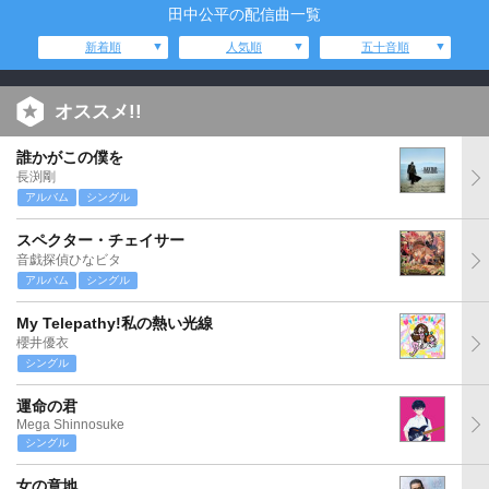
田中公平の配信曲一覧
新着順
人気順
五十音順
オススメ!!
誰かがこの僕を
長渕剛
アルバム
シングル
スペクター・チェイサー
音戯探偵ひなビタ
アルバム
シングル
My Telepathy!私の熱い光線
櫻井優衣
シングル
運命の君
Mega Shinnosuke
シングル
女の意地