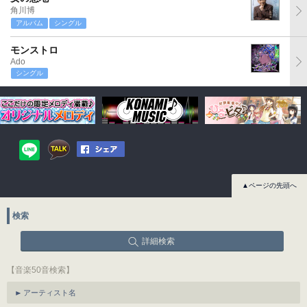
角川博
アルバム
シングル
モンストロ
Ado
シングル
▲ページの先頭へ
検索
詳細検索
【音楽50音検索】
アーティスト名