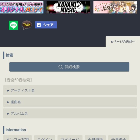
▲ページの先頭へ
検索
詳細検索
【音楽50音検索】
アーティスト名
楽曲名
アルバム名
information
インフォTOP
ログイン
マイページ
会員登録
会員退会