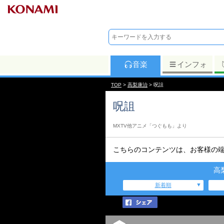
音楽
インフォ
TOP
>
高梨康治
> 呪詛
呪詛
MXTV他アニメ「つぐもも」より
こちらのコンテンツは、お客様の
高
新着順