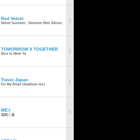
Red Velvet
Velvet Summer - Summer Mini Album
TOMORROW X TOGETHER
Nice to Meet Ya
Travis Japan
On My Road (Stadium ver.)
ME:I
花咲く道