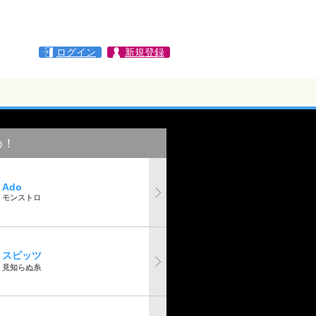
ログイン
新規登録
め！
Ado
モンストロ
スピッツ
見知らぬ糸