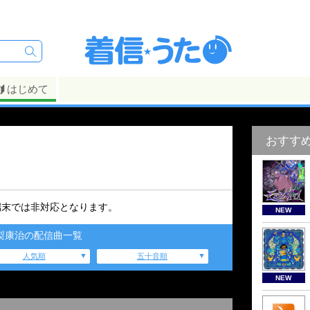
はじめて
おすす
端末では非対応となります。
NEW
梨康治の配信曲一覧
人気順
五十音順
NEW