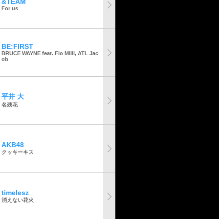
&TEAM
For us
BE:FIRST
BRUCE WAYNE feat. Flo Milli, ATL Jac
ob
平井 大
名残花
AKB48
クッキーキス
timelesz
消えない花火