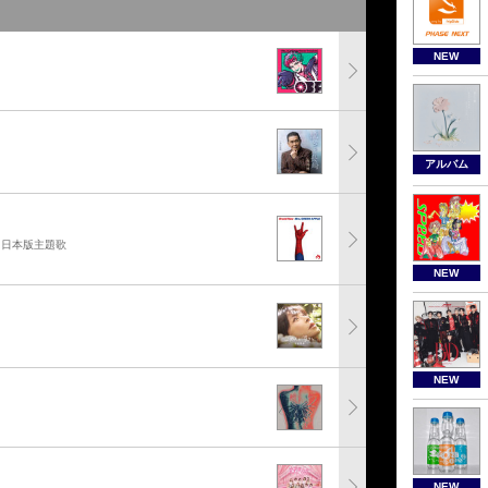
NEW
アルバム
」日本版主題歌
NEW
NEW
NEW