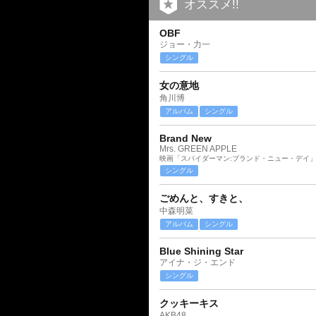
オススメ!!
OBF
ジョー・力一
シングル
女の意地
角川博
アルバム
シングル
Brand New
Mrs. GREEN APPLE
映画「スパイダーマン:ブランド・ニュー・デイ
シングル
ごめんと、すきと、
中森明菜
アルバム
シングル
Blue Shining Star
アイナ・ジ・エンド
シングル
クッキーキス
AKB48