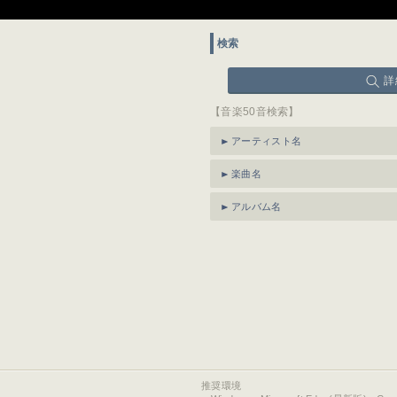
検索
詳
【音楽50音検索】
アーティスト名
楽曲名
アルバム名
推奨環境