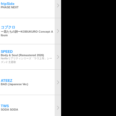
fripSide
PHASE NEXT
コブクロ
ー花たちの詩ーKOBUKURO Concept A
lbum
SPEED
Body & Soul (Remastered 2026)
Netflixリアリティシリーズ「ラヴ上等」シー
ズン2 主題歌
ATEEZ
BAD (Japanese Ver.)
TWS
SODA SODA