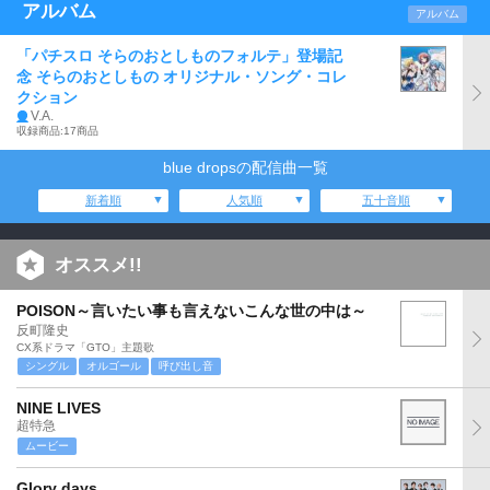
アルバム
アルバム
「パチスロ そらのおとしものフォルテ」登場記
念 そらのおとしもの オリジナル・ソング・コレ
クション
V.A.
収録商品:17商品
blue dropsの配信曲一覧
新着順
人気順
五十音順
オススメ!!
POISON～言いたい事も言えないこんな世の中は～
反町隆史
CX系ドラマ「GTO」主題歌
シングル
オルゴール
呼び出し音
NINE LIVES
超特急
ムービー
Glory days