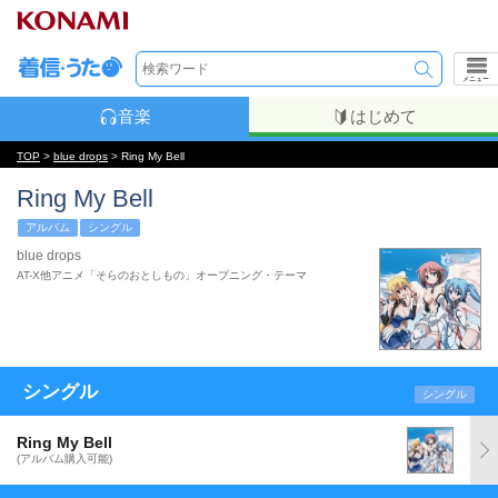
メニュー
音楽
はじめて
TOP
>
blue drops
> Ring My Bell
Ring My Bell
アルバム
シングル
blue drops
AT-X他アニメ「そらのおとしもの」オープニング・テーマ
シングル
シングル
Ring My Bell
(アルバム購入可能)