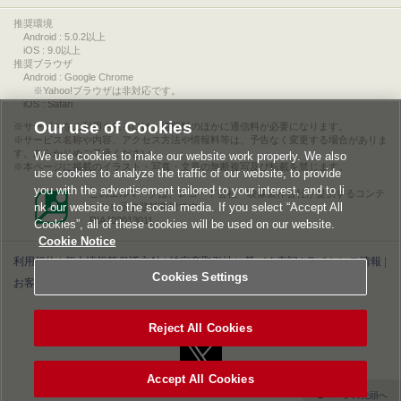
推奨環境
Android : 5.0.2以上
iOS : 9.0以上
推奨ブラウザ
Android : Google Chrome
※Yahoo!ブラウザは非対応です。
iOS : Safari
Our use of Cookies
サービスをご利用されるには、情報料のほかに通信料が必要になります。
サービス名称や内容、アクセス方法や情報料等は、予告なく変更する場合がありま
す。あらかじめご了承ください。
We use cookies to make our website work properly. We also
本ページに掲載のイラスト・写真・文章の無断複写及び転載を禁じます。
use cookies to analyze the traffic of our website, to provide
you with the advertisement tailored to your interest, and to li
このエルマークは、レコード会社・映像製作会社が提供するコンテ
nk our website to the social media. If you select “Accept All
ンツを示す登録商標です。
RIAJ00013011
Cookies”, all of these cookies will be used on our website.
Cookie Notice
利用規約
|
個人情報等保護方針
|
特定商取引法に基づく表記
|
ライセンス情報
|
Cookies Settings
お客様情報の外部送信について
|
Cookies Settings
©2026 Konami Digital Entertainment
Reject All Cookies
Accept All Cookies
▲ページの先頭へ