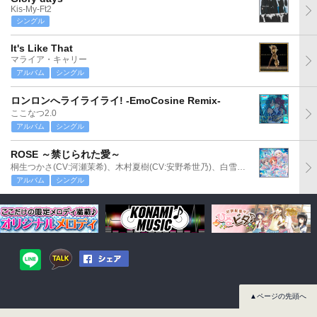
Kis-My-Ft2
シングル
It's Like That
マライア・キャリー
アルバム
シングル
ロンロンへライライライ! -EmoCosine Remix-
ここなつ2.0
アルバム
シングル
ROSE ～禁じられた愛～
桐生つかさ(CV:河瀬茉希)、木村夏樹(CV:安野希世乃)、白雪千夜(CV:関口理咲)
アルバム
シングル
▲ページの先頭へ