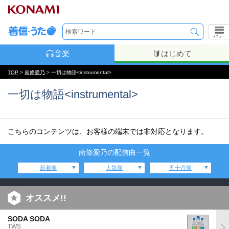
メニュー
音楽
はじめて
TOP
>
南條愛乃
> 一切は物語<instrumental>
一切は物語<instrumental>
こちらのコンテンツは、お客様の端末では非対応となります。
南條愛乃の配信曲一覧
新着順
人気順
五十音順
オススメ!!
SODA SODA
TWS