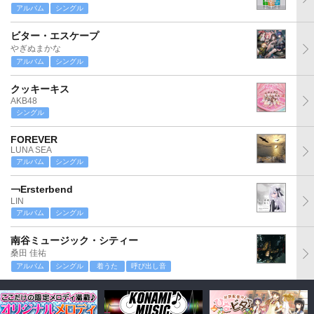
アルバム
シングル
ビター・エスケープ
やぎぬまかな
アルバム
シングル
クッキーキス
AKB48
シングル
FOREVER
LUNA SEA
アルバム
シングル
￢Ersterbend
LIN
アルバム
シングル
南谷ミュージック・シティー
桑田 佳祐
アルバム
シングル
着うた
呼び出し音