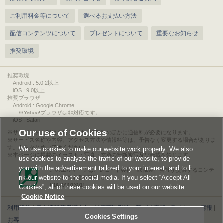
ご利用料金等について
選べるお支払い方法
配信コンテンツについて
プレゼントについて
重要なお知らせ
推奨環境
推奨環境
Android : 5.0.2以上
iOS : 9.0以上
推奨ブラウザ
Android : Google Chrome
※Yahoo!ブラウザは非対応です。
iOS : Safari
Our use of Cookies
サービスをご利用されるには、情報料のほかに通信料が必要になります。
サービス名称や内容、アクセス方法や情報料等は、予告なく変更する場合がありま
す。あらかじめご了承ください。
We use cookies to make our website work properly. We also
本ページに掲載のイラスト・写真・文章の無断複写及び転載を禁じます。
use cookies to analyze the traffic of our website, to provide
you with the advertisement tailored to your interest, and to li
このエルマークは、レコード会社・映像製作会社が提供するコンテ
nk our website to the social media. If you select “Accept All
ンツを示す登録商標です。
RIAJ00013011
Cookies”, all of these cookies will be used on our website.
Cookie Notice
利用規約
|
個人情報等保護方針
|
特定商取引法に基づく表記
|
ライセンス情報
|
Cookies Settings
お客様情報の外部送信について
|
Cookies Settings