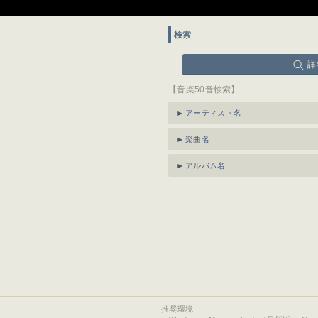
検索
詳
【音楽50音検索】
アーティスト名
楽曲名
アルバム名
推奨環境