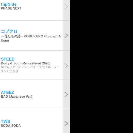
fripSide
PHASE NEXT
コブクロ
ー花たちの詩ーKOBUKURO Concept A
lbum
SPEED
Body & Soul (Remastered 2026)
Netflixリアリティシリーズ「ラヴ上等」シー
ズン2 主題歌
ATEEZ
BAD (Japanese Ver.)
TWS
SODA SODA