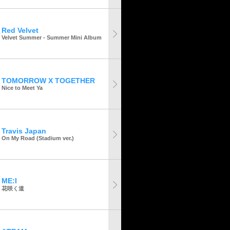
Red Velvet
Velvet Summer - Summer Mini Album
TOMORROW X TOGETHER
Nice to Meet Ya
Travis Japan
On My Road (Stadium ver.)
ME:I
花咲く道