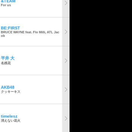
&TEAM
For us
BE:FIRST
BRUCE WAYNE feat. Flo Milli, ATL Jac
ob
平井 大
名残花
AKB48
クッキーキス
timelesz
消えない花火