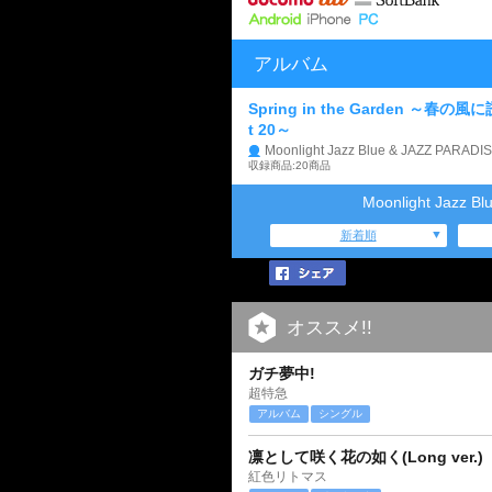
アルバム
Spring in the Garden ～春の風に
t 20～
Moonlight Jazz Blue & JAZZ PARADI
収録商品:20商品
Moonlight Jazz
新着順
オススメ!!
ガチ夢中!
超特急
アルバム
シングル
凛として咲く花の如く(Long ver.)
紅色リトマス