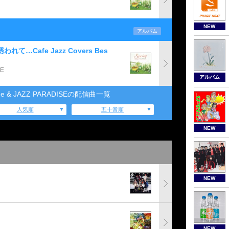
NEW
アルバム
誘われて…Cafe Jazz Covers Bes
SE
アルバム
 Blue & JAZZ PARADISEの配信曲一覧
人気順
五十音順
NEW
NEW
NEW