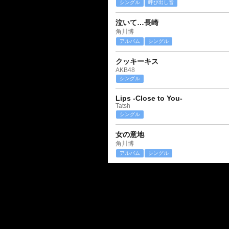
シングル
呼び出し音
泣いて…長崎
角川博
アルバム
シングル
クッキーキス
AKB48
シングル
Lips -Close to You-
Tatsh
シングル
女の意地
角川博
アルバム
シングル