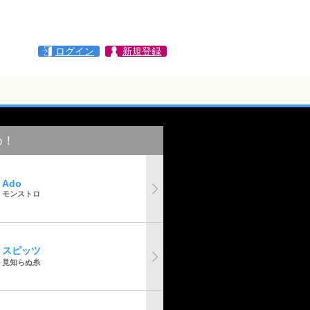
ログイン
新規登録
め！
Ado
モンストロ
スピッツ
見知らぬ糸