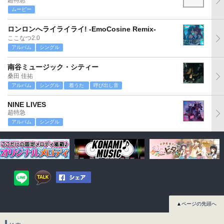
超特急
ムービー
ロンロンへライライライ! -EmoCosine Remix-
ここなつ2.0
アルバム
シングル
南谷ミュージック・シティー
桑田 佳祐
アルバム
シングル
着うた
呼び出し音
NINE LIVES
超特急
アルバム
シングル
▲ページの先頭へ