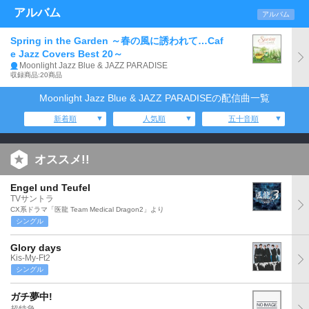
アルバム
アルバム
Spring in the Garden ～春の風に誘われて…Caf
e Jazz Covers Best 20～
Moonlight Jazz Blue & JAZZ PARADISE
収録商品:20商品
Moonlight Jazz Blue & JAZZ PARADISEの配信曲一覧
新着順
人気順
五十音順
オススメ!!
Engel und Teufel
TVサントラ
CX系ドラマ「医龍 Team Medical Dragon2」より
シングル
Glory days
Kis-My-Ft2
シングル
ガチ夢中!