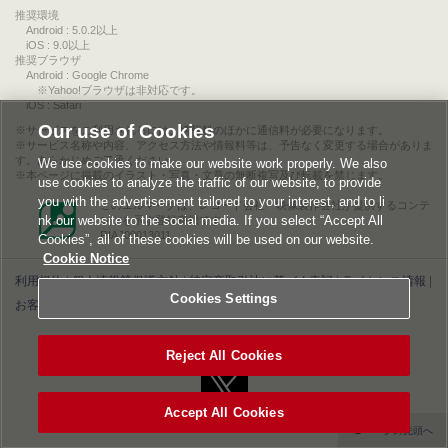
推奨環境
Android : 5.0.2以上
iOS : 9.0以上
推奨ブラウザ
Android : Google Chrome
※Yahoo!ブラウザは非対応です。
iOS : Safari
Our use of Cookies
サービスをご利用されるには、情報料のほかに通信料が必要になります。
サービス名称や内容、アクセス方法や情報料等は、予告なく変更する場合がありま
す。あらかじめご了承ください。
We use cookies to make our website work properly. We also
本ページに掲載のイラスト・写真・文章の無断複写及び転載を禁じます。
use cookies to analyze the traffic of our website, to provide
you with the advertisement tailored to your interest, and to li
このエルマークは、レコード会社・映像製作会社が提供するコンテ
nk our website to the social media. If you select “Accept All
ンツを示す登録商標です。
RIAJ00013011
Cookies”, all of these cookies will be used on our website.
Cookie Notice
利用規約
|
個人情報等保護方針
|
特定商取引法に基づく表記
|
ライセンス情報
|
Cookies Settings
お客様情報の外部送信について
|
Cookies Settings
©2026 Konami Digital Entertainment
Reject All Cookies
Accept All Cookies
▲ページの先頭へ