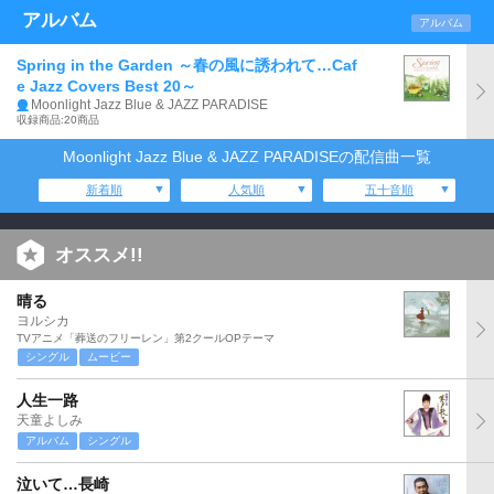
アルバム
アルバム
Spring in the Garden ～春の風に誘われて…Caf
e Jazz Covers Best 20～
Moonlight Jazz Blue & JAZZ PARADISE
収録商品:20商品
Moonlight Jazz Blue & JAZZ PARADISEの配信曲一覧
新着順
人気順
五十音順
オススメ!!
晴る
ヨルシカ
TVアニメ「葬送のフリーレン」第2クールOPテーマ
シングル
ムービー
人生一路
天童よしみ
アルバム
シングル
泣いて…長崎