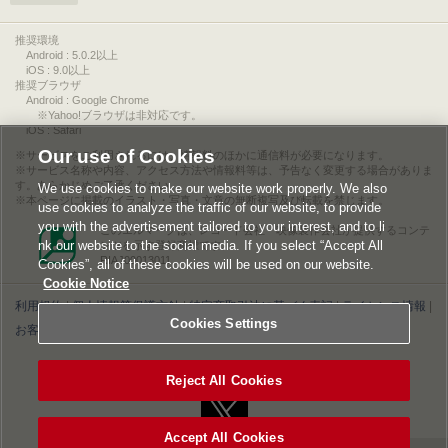
推奨環境
Android : 5.0.2以上
iOS : 9.0以上
推奨ブラウザ
Android : Google Chrome
※Yahoo!ブラウザは非対応です。
iOS : Safari
Our use of Cookies
サービスをご利用されるには、情報料のほかに通信料が必要になります。
サービス名称や内容、アクセス方法や情報料等は、予告なく変更する場合がありま
す。あらかじめご了承ください。
We use cookies to make our website work properly. We also
本ページに掲載のイラスト・写真・文章の無断複写及び転載を禁じます。
use cookies to analyze the traffic of our website, to provide
you with the advertisement tailored to your interest, and to li
このエルマークは、レコード会社・映像製作会社が提供するコンテ
nk our website to the social media. If you select “Accept All
ンツを示す登録商標です。
RIAJ00013011
Cookies”, all of these cookies will be used on our website.
Cookie Notice
利用規約
|
個人情報等保護方針
|
特定商取引法に基づく表記
|
ライセンス情報
|
Cookies Settings
お客様情報の外部送信について
|
Cookies Settings
©2026 Konami Digital Entertainment
Reject All Cookies
Accept All Cookies