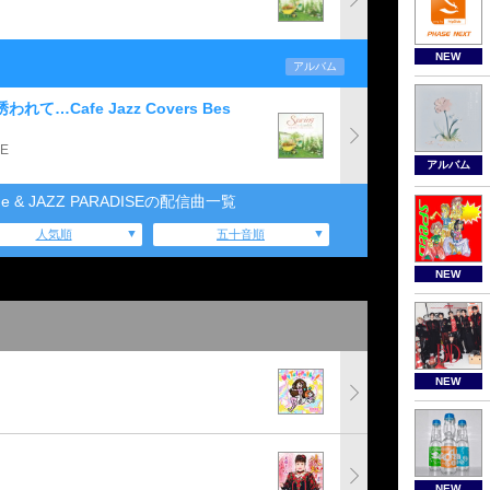
NEW
アルバム
誘われて…Cafe Jazz Covers Bes
SE
アルバム
 Blue & JAZZ PARADISEの配信曲一覧
人気順
五十音順
NEW
NEW
NEW