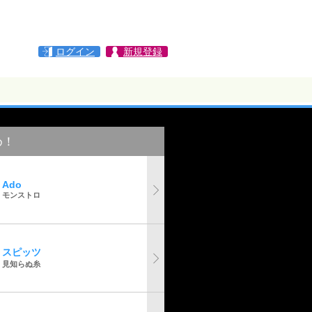
ログイン
新規登録
め！
Ado
モンストロ
スピッツ
見知らぬ糸