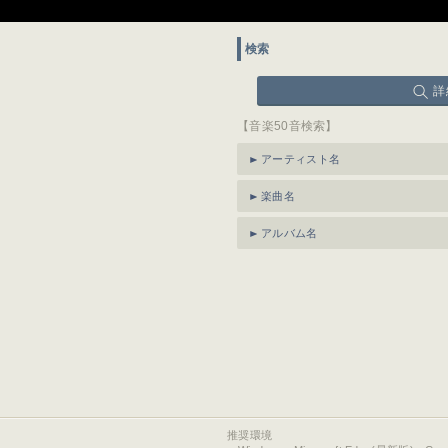
検索
詳
【音楽50音検索】
アーティスト名
楽曲名
アルバム名
推奨環境