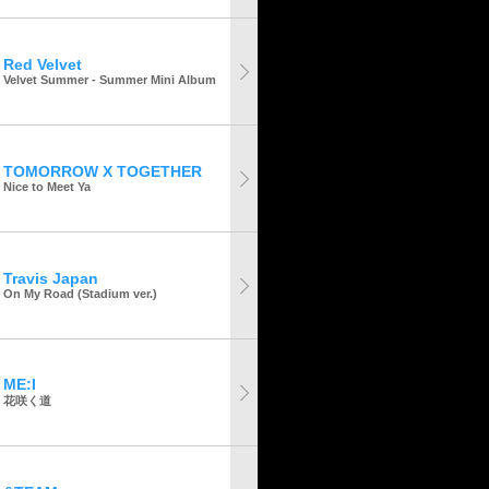
Red Velvet
Velvet Summer - Summer Mini Album
TOMORROW X TOGETHER
Nice to Meet Ya
Travis Japan
On My Road (Stadium ver.)
ME:I
花咲く道