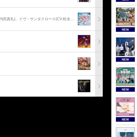
安部菜々(CV:三宅麻理恵)、神崎蘭子(CV:内田真礼)、イヴ・サンタクロース(CV:松永あかね)
NEW
NEW
NEW
NEW