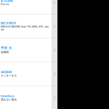
&TEAM
For us
BE:FIRST
BRUCE WAYNE feat. Flo Milli, ATL Jac
ob
平井 大
名残花
AKB48
クッキーキス
timelesz
消えない花火