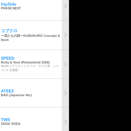
fripSide
PHASE NEXT
コブクロ
ー花たちの詩ーKOBUKURO Concept A
lbum
SPEED
Body & Soul (Remastered 2026)
Netflixリアリティシリーズ「ラヴ上等」シー
ズン2 主題歌
ATEEZ
BAD (Japanese Ver.)
TWS
SODA SODA