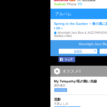
アルバム
Spring in the Garden ～春の風に
t 20～
Moonlight Jazz Blue & JAZZ PARADI
収録商品:20商品
Moonlight Jazz
新着順
オススメ!!
My Telepathy!私の熱い光線
櫻井優衣
シングル
花影
天童よしみ