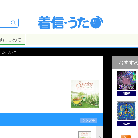
はじめて
 セイリング
おすす
NEW
シングル
NEW