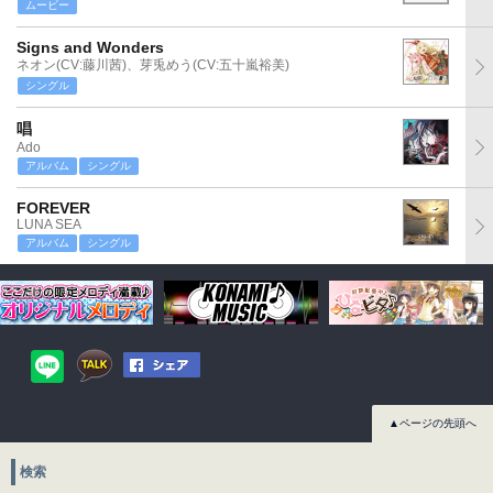
ムービー
Signs and Wonders
ネオン(CV:藤川茜)、芽兎めう(CV:五十嵐裕美)
シングル
唱
Ado
アルバム
シングル
FOREVER
LUNA SEA
アルバム
シングル
▲ページの先頭へ
検索