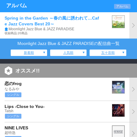
アルバム
アルバム
Spring in the Garden ～春の風に誘われて…Caf
e Jazz Covers Best 20～
Moonlight Jazz Blue & JAZZ PARADISE
収録商品:20商品
Moonlight Jazz Blue & JAZZ PARADISEの配信曲一覧
新着順
人気順
五十音順
オススメ!!
恋のfrog
なるみや
シングル
Lips -Close to You-
Tatsh
シングル
NINE LIVES
超特急