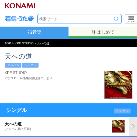
メニュー
音楽
はじめて
TOP
>
KPE STUDIO
> 天への道
天への道
アルバム
シングル
KPE STUDIO
パチスロ「麻雀格闘倶楽部2」より
シングル
シングル
天への道
(アルバム購入可能)