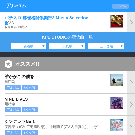
アルバム
アルバム
パチスロ 麻雀格闘倶楽部2 Music Selection
V.A.
収録商品:19商品
KPE STUDIOの配信曲一覧
新着順
人気順
五十音順
オススメ!!
誰かがこの僕を
長渕剛
アルバム
シングル
NINE LIVES
超特急
アルバム
シングル
シンデレラNo.1
安部菜々(CV:三宅麻理恵)、神崎蘭子(CV:内田真礼)、イヴ・サンタクロース(CV:松永あかね)
アルバム
シングル