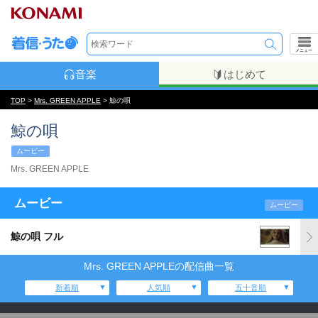
メニュー
音楽
はじめて
TOP
>
Mrs. GREEN APPLE
> 鯨の唄
鯨の唄
ムービー
Mrs. GREEN APPLE
ムービー
ムービー
鯨の唄 フル
Mrs. GREEN APPLEの配信曲一覧
新着順
人気順
五十音順