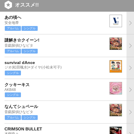
オススメ!!
あの頃へ
安全地帯
アルバム
シングル
謎解き☆クイーン!
音戯探偵ひなビタ
アルバム
シングル
survival dAnce
ジオ(松田颯水)×ダイヤ(小松未可子)
シングル
クッキーキス
AKB48
シングル
なんてシュペール
音戯探偵ひなビタ
アルバム
シングル
CRIMSON BULLET
水樹奈々