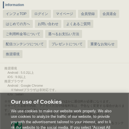
information
インフォTOP
ログイン
マイページ
会員登録
会員退会
はじめての方へ
お問い合わせ
よくあるご質問
ご利用料金等について
選べるお支払い方法
配信コンテンツについて
プレゼントについて
重要なお知らせ
推奨環境
推奨環境
Android : 5.0.2以上
iOS : 9.0以上
推奨ブラウザ
Android : Google Chrome
※Yahoo!ブラウザは非対応です。
iOS : Safari
Our use of Cookies
サービスをご利用されるには、情報料のほかに通信料が必要になります。
サービス名称や内容、アクセス方法や情報料等は、予告なく変更する場合がありま
す。あらかじめご了承ください。
We use cookies to make our website work properly. We also
本ページに掲載のイラスト・写真・文章の無断複写及び転載を禁じます。
use cookies to analyze the traffic of our website, to provide
you with the advertisement tailored to your interest, and to li
このエルマークは、レコード会社・映像製作会社が提供するコンテ
nk our website to the social media. If you select “Accept All
ンツを示す登録商標です。