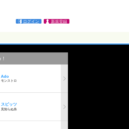
ログイン
新規登録
め！
Ado
モンストロ
スピッツ
見知らぬ糸