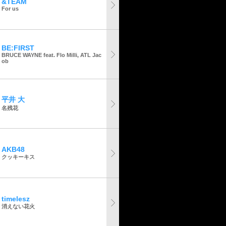
&TEAM
For us
BE:FIRST
BRUCE WAYNE feat. Flo Milli, ATL Jac
ob
平井 大
名残花
AKB48
クッキーキス
timelesz
消えない花火