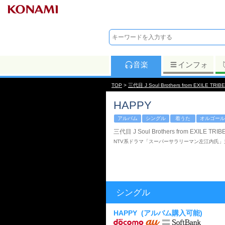
音楽
インフォ
TOP
>
三代目 J Soul Brothers from EXILE TRIBE
HAPPY
アルバム
シングル
着うた
オルゴール
三代目 J Soul Brothers from EXILE TRIB
NTV系ドラマ「スーパーサラリーマン左江内氏」
シングル
HAPPY
(アルバム購入可能)