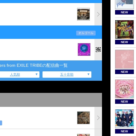
NEW
オルゴール
NEW
hers from EXILE TRIBEの配信曲一覧
NEW
人気順
五十音順
NEW
NEW