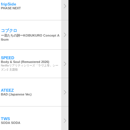
fripSide
PHASE NEXT
コブクロ
ー花たちの詩ーKOBUKURO Concept A
lbum
SPEED
Body & Soul (Remastered 2026)
Netflixリアリティシリーズ「ラヴ上等」シー
ズン2 主題歌
ATEEZ
BAD (Japanese Ver.)
TWS
SODA SODA