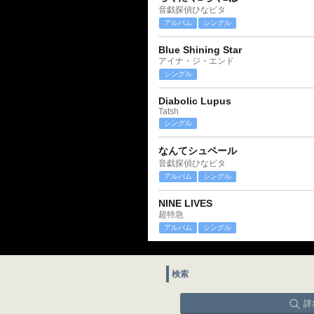
音戯探偵ひなビタ
アルバム
シングル
Blue Shining Star
アイナ・ジ・エンド
シングル
Diabolic Lupus
Tatsh
シングル
なんてシュペール
音戯探偵ひなビタ
アルバム
シングル
NINE LIVES
超特急
アルバム
シングル
検索
詳