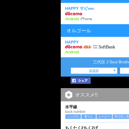
HAPPY サビver.
オルゴール
HAPPY
三代目 J Soul Brot
新着順
オススメ!!
水平線
back number
シングル
着うた
ムービー
呼び出し音
ちくたく2ちく2ぱ