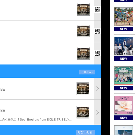
NEW
NEW
アルバム
NEW
IBE
IBE
NEW
16年11月に発売された「Welcome to TOKYO」に続く三代目 J Soul Brothers from EXILE TRIBEのシングルで、ドラマ「スーパーサラリーマン左江内氏」の主題歌。c/w曲として「J.S.B.LOVE」を収録。
呼び出し音