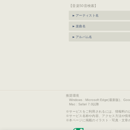
【音楽50音検索】
アーティスト名
楽曲名
アルバム名
推奨環境
Windows : Microsoft Edge(最新版)、Go
Mac : Safari 7.0以降
サービスをご利用されるには、情報料の
サービス名称や内容、アクセス方法や情
本ページに掲載のイラスト・写真・文章