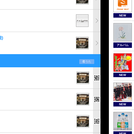
NEW
)
アルバム
着うた
NEW
NEW
NEW