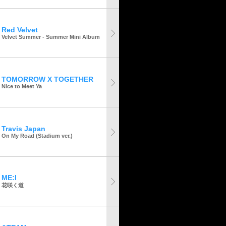
Red Velvet
Velvet Summer - Summer Mini Album
TOMORROW X TOGETHER
Nice to Meet Ya
Travis Japan
On My Road (Stadium ver.)
ME:I
花咲く道