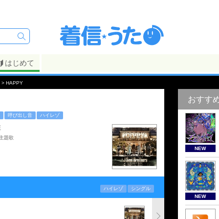
はじめて
> HAPPY
おすす
呼び出し音
ハイレゾ
E
主題歌
NEW
ハイレゾ
シングル
NEW