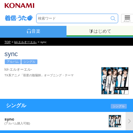
メニュー
音楽
はじめて
TOP
>
lol-エルオーエル-
> sync
sync
アルバム
シングル
lol-エルオーエル-
TX系アニメ「双星の陰陽師」オープニング・テーマ
シングル
シングル
sync
(アルバム購入可能)