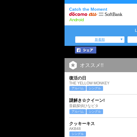
Catch the Moment
新着順
オススメ!!
復活の日
THE YELLOW MONKEY
アルバム
シングル
謎解き☆クイーン!
音戯探偵ひなビタ
アルバム
シングル
クッキーキス
AKB48
シングル