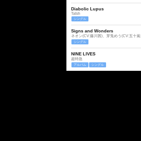
Diabolic Lupus
Tatsh
シングル
Signs and Wonders
ネオン(CV:藤川茜)、芽兎めう(CV:五十嵐
シングル
NINE LIVES
超特急
アルバム
シングル