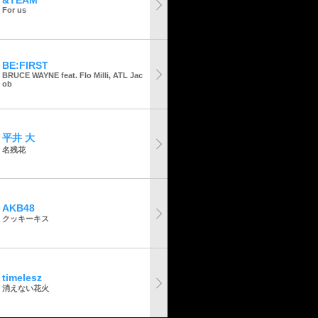
&TEAM
For us
BE:FIRST
BRUCE WAYNE feat. Flo Milli, ATL Jac
ob
平井 大
名残花
AKB48
クッキーキス
timelesz
消えない花火