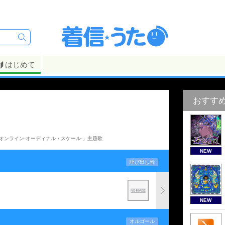
はじめて
おすす
オンライン-オーディナル・スケール-」主題歌
NEW
呼び出し音
NEW
オルゴール