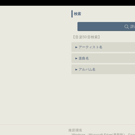
検索
詳
【音楽50音検索】
アーティスト名
楽曲名
アルバム名
推奨環境
Windows : Microsoft Edge(最新版)、Go