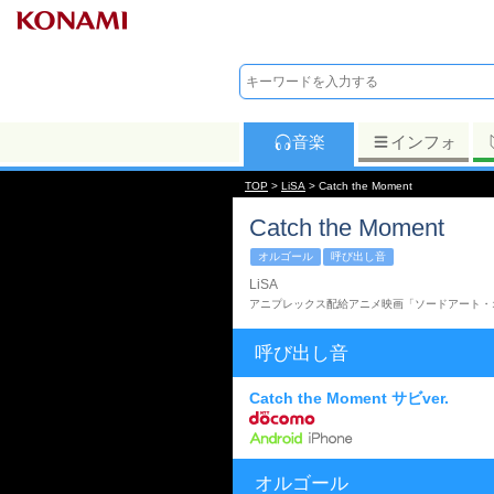
音楽
インフォ
TOP
>
LiSA
> Catch the Moment
Catch the Moment
オルゴール
呼び出し音
LiSA
アニプレックス配給アニメ映画「ソードアート・
呼び出し音
Catch the Moment サビver.
オルゴール