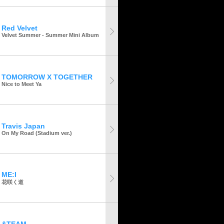
Red Velvet
Velvet Summer - Summer Mini Album
TOMORROW X TOGETHER
Nice to Meet Ya
Travis Japan
On My Road (Stadium ver.)
ME:I
花咲く道