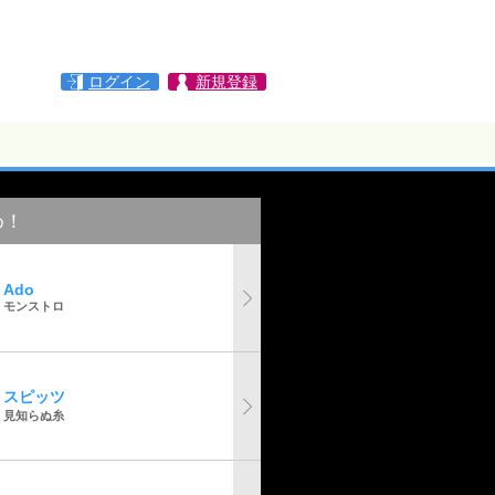
ログイン
新規登録
め！
Ado
モンストロ
スピッツ
見知らぬ糸