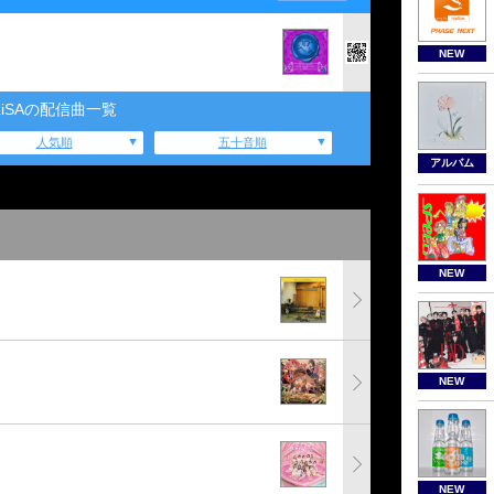
NEW
LiSAの配信曲一覧
人気順
五十音順
アルバム
NEW
NEW
NEW