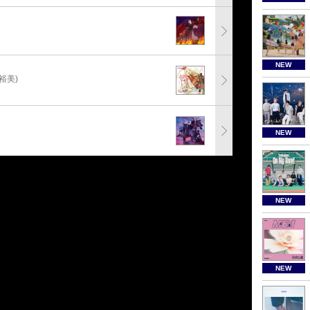
NEW
裕美)
NEW
NEW
NEW