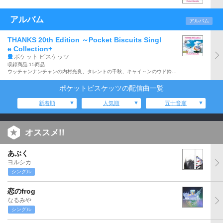
アルバム
アルバム
THANKS 20th Edition ～Pocket Biscuits Singl
e Collection+
ポケット ビスケッツ
収録商品:15商品
ウッチャンナンチャンの内村光良、タレントの千秋、キャイ～ンのウド鈴木の3人組からなる音楽ユニット:ポケット ビスケッツの00年にリリースしたベストアルバム『THANKS』を20周年記念エディションとして再発したアルバム。「POWER」、「YELLOW YELLOW HAPPY」他、全15曲収録。
ポケットビスケッツの配信曲一覧
新着順
人気順
五十音順
オススメ!!
あぶく
ヨルシカ
シングル
恋のfrog
なるみや
シングル