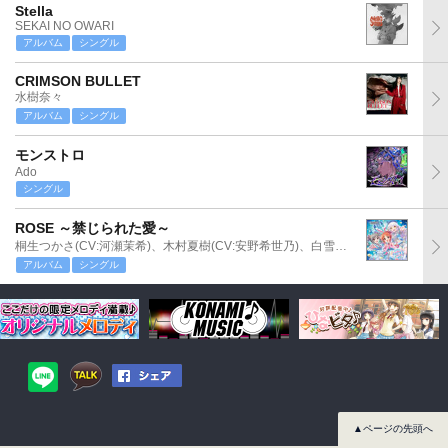
Stella
SEKAI NO OWARI
アルバム
シングル
CRIMSON BULLET
水樹奈々
アルバム
シングル
モンストロ
Ado
シングル
ROSE ～禁じられた愛～
桐生つかさ(CV:河瀬茉希)、木村夏樹(CV:安野希世乃)、白雪千夜(CV:関口理咲)
アルバム
シングル
▲ページの先頭へ