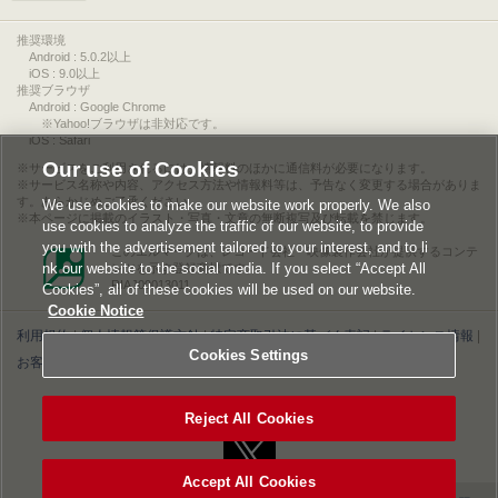
推奨環境
Android : 5.0.2以上
iOS : 9.0以上
推奨ブラウザ
Android : Google Chrome
※Yahoo!ブラウザは非対応です。
iOS : Safari
Our use of Cookies
サービスをご利用されるには、情報料のほかに通信料が必要になります。
サービス名称や内容、アクセス方法や情報料等は、予告なく変更する場合がありま
す。あらかじめご了承ください。
We use cookies to make our website work properly. We also
本ページに掲載のイラスト・写真・文章の無断複写及び転載を禁じます。
use cookies to analyze the traffic of our website, to provide
you with the advertisement tailored to your interest, and to li
このエルマークは、レコード会社・映像製作会社が提供するコンテ
nk our website to the social media. If you select “Accept All
ンツを示す登録商標です。
RIAJ00013011
Cookies”, all of these cookies will be used on our website.
Cookie Notice
利用規約
|
個人情報等保護方針
|
特定商取引法に基づく表記
|
ライセンス情報
|
Cookies Settings
お客様情報の外部送信について
|
Cookies Settings
©2026 Konami Digital Entertainment
Reject All Cookies
Accept All Cookies