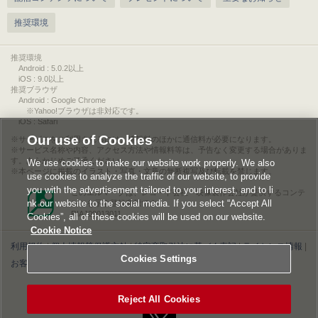
推奨環境
推奨環境
Android : 5.0.2以上
iOS : 9.0以上
推奨ブラウザ
Android : Google Chrome
※Yahoo!ブラウザは非対応です。
iOS : Safari
Our use of Cookies
サービスをご利用されるには、情報料のほかに通信料が必要になります。
サービス名称や内容、アクセス方法や情報料等は、予告なく変更する場合がありま
す。あらかじめご了承ください。
We use cookies to make our website work properly. We also
本ページに掲載のイラスト・写真・文章の無断複写及び転載を禁じます。
use cookies to analyze the traffic of our website, to provide
you with the advertisement tailored to your interest, and to li
このエルマークは、レコード会社・映像製作会社が提供するコンテ
nk our website to the social media. If you select “Accept All
ンツを示す登録商標です。
RIAJ00013011
Cookies”, all of these cookies will be used on our website.
Cookie Notice
利用規約
|
個人情報等保護方針
|
特定商取引法に基づく表記
|
ライセンス情報
|
Cookies Settings
お客様情報の外部送信について
|
Cookies Settings
©2026 Konami Digital Entertainment
Reject All Cookies