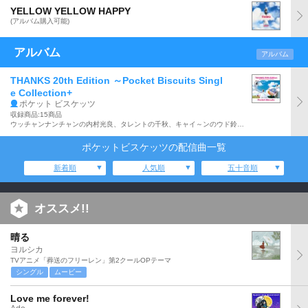
YELLOW YELLOW HAPPY
(アルバム購入可能)
アルバム
アルバム
THANKS 20th Edition ～Pocket Biscuits Singl
e Collection+
ポケット ビスケッツ
収録商品:15商品
ウッチャンナンチャンの内村光良、タレントの千秋、キャイ～ンのウド鈴木の3人組からなる音楽ユニット:ポケット ビスケッツの00年にリリースしたベストアルバム『THANKS』を20周年記念エディションとして再発したアルバム。「POWER」、「YELLOW YELLOW HAPPY」他、全15曲収録。
ポケットビスケッツの配信曲一覧
新着順
人気順
五十音順
オススメ!!
晴る
ヨルシカ
TVアニメ「葬送のフリーレン」第2クールOPテーマ
シングル
ムービー
Love me forever!