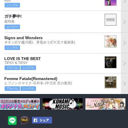
Ado
シングル
ガチ夢中!
超特急
ムービー
Signs and Wonders
ネオン(CV:藤川茜)、芽兎めう(CV:五十嵐裕美)
シングル
LOVE IS THE BEST
TIPSY & TIPSY
アルバム
シングル
Femme Fatale(Remastered)
ヒプノシスマイク -D.R.B- (中王区 言の葉党)
アルバム
シングル