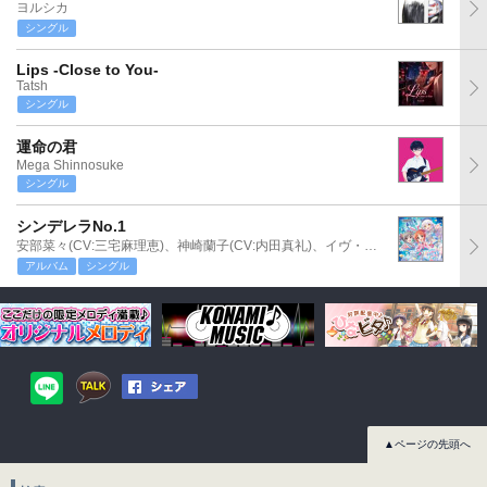
ヨルシカ
シングル
Lips -Close to You-
Tatsh
シングル
運命の君
Mega Shinnosuke
シングル
シンデレラNo.1
安部菜々(CV:三宅麻理恵)、神崎蘭子(CV:内田真礼)、イヴ・サンタクロース(CV:松永あかね)
アルバム
シングル
▲ページの先頭へ