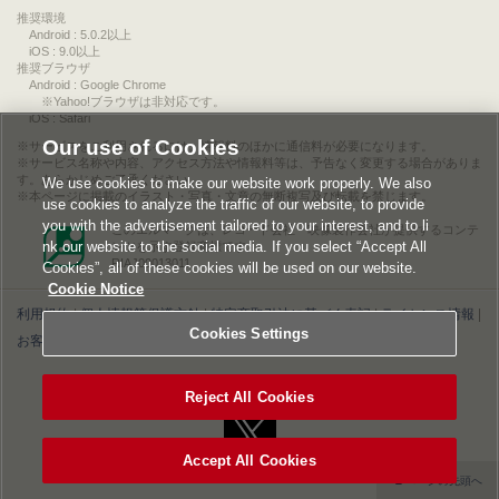
推奨環境
Android : 5.0.2以上
iOS : 9.0以上
推奨ブラウザ
Android : Google Chrome
※Yahoo!ブラウザは非対応です。
iOS : Safari
Our use of Cookies
サービスをご利用されるには、情報料のほかに通信料が必要になります。
サービス名称や内容、アクセス方法や情報料等は、予告なく変更する場合がありま
す。あらかじめご了承ください。
We use cookies to make our website work properly. We also
本ページに掲載のイラスト・写真・文章の無断複写及び転載を禁じます。
use cookies to analyze the traffic of our website, to provide
you with the advertisement tailored to your interest, and to li
このエルマークは、レコード会社・映像製作会社が提供するコンテ
nk our website to the social media. If you select “Accept All
ンツを示す登録商標です。
RIAJ00013011
Cookies”, all of these cookies will be used on our website.
Cookie Notice
利用規約
|
個人情報等保護方針
|
特定商取引法に基づく表記
|
ライセンス情報
|
Cookies Settings
お客様情報の外部送信について
|
Cookies Settings
©2026 Konami Digital Entertainment
Reject All Cookies
Accept All Cookies
▲ページの先頭へ