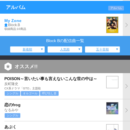
アルバム
アルバム
My Zone
Block.B
収録商品:10商品
Block Bの配信曲一覧
新着順
人気順
五十音順
オススメ!!
POISON～言いたい事も言えないこんな世の中は～
反町隆史
CX系ドラマ「GTO」主題歌
シングル
オルゴール
呼び出し音
恋のfrog
なるみや
シングル
あぶく