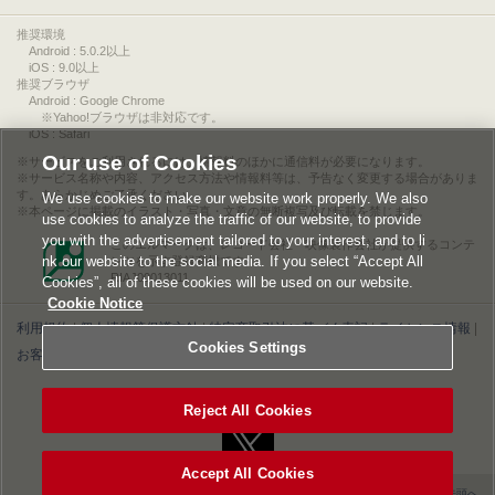
推奨環境
Android : 5.0.2以上
iOS : 9.0以上
推奨ブラウザ
Android : Google Chrome
※Yahoo!ブラウザは非対応です。
iOS : Safari
Our use of Cookies
サービスをご利用されるには、情報料のほかに通信料が必要になります。
サービス名称や内容、アクセス方法や情報料等は、予告なく変更する場合がありま
す。あらかじめご了承ください。
We use cookies to make our website work properly. We also
本ページに掲載のイラスト・写真・文章の無断複写及び転載を禁じます。
use cookies to analyze the traffic of our website, to provide
you with the advertisement tailored to your interest, and to li
このエルマークは、レコード会社・映像製作会社が提供するコンテ
nk our website to the social media. If you select “Accept All
ンツを示す登録商標です。
RIAJ00013011
Cookies”, all of these cookies will be used on our website.
Cookie Notice
利用規約
|
個人情報等保護方針
|
特定商取引法に基づく表記
|
ライセンス情報
|
Cookies Settings
お客様情報の外部送信について
|
Cookies Settings
©2026 Konami Digital Entertainment
Reject All Cookies
Accept All Cookies
▲ページの先頭へ