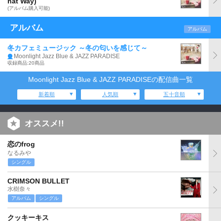
hat Way)
(アルバム購入可能)
アルバム
アルバム
冬カフェミュージック ～冬の匂いを感じて～
Moonlight Jazz Blue & JAZZ PARADISE
収録商品:20商品
Moonlight Jazz Blue & JAZZ PARADISEの配信曲一覧
新着順
人気順
五十音順
オススメ!!
恋のfrog
なるみや
シングル
CRIMSON BULLET
水樹奈々
アルバム
シングル
クッキーキス