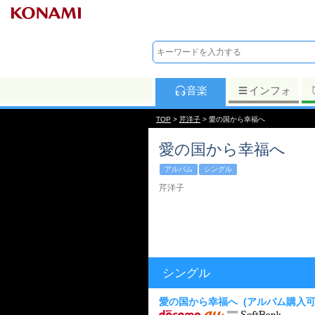
音楽
インフォ
TOP
>
芹洋子
> 愛の国から幸福へ
愛の国から幸福へ
アルバム
シングル
芹洋子
シングル
愛の国から幸福へ
(アルバム購入可