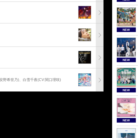
NEW
NEW
:安野希世乃)、白雪千夜(CV:関口理咲)
NEW
NEW