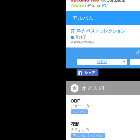
アルバム
芹 洋子 ベストコレクション
芹洋子
収録商品:24商品
芹
新着順
オススメ!!
OBF
ジョー・力一
シングル
花影
天童よしみ
アルバム
シングル