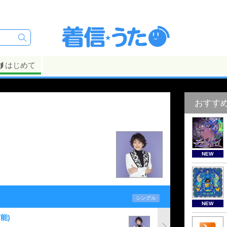
はじめて
おすす
NEW
シングル
NEW
能)