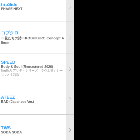
fripSide
PHASE NEXT
コブクロ
ー花たちの詩ーKOBUKURO Concept A
lbum
SPEED
Body & Soul (Remastered 2026)
Netflixリアリティシリーズ「ラヴ上等」シー
ズン2 主題歌
ATEEZ
BAD (Japanese Ver.)
TWS
SODA SODA