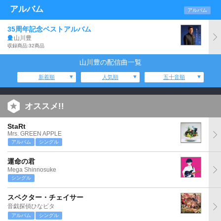
アルバム
アルバム
35周年記念ベストアルバム
山川豊
収録商品:32商品
山川豊の配信曲一覧
新着順
人気順
五十音順
オススメ!!
StaRt
Mrs. GREEN APPLE
アルバム
シングル
運命の君
Mega Shinnosuke
シングル
スペクター・チェイサー
音戯探偵ひなビタ
アルバム
シングル