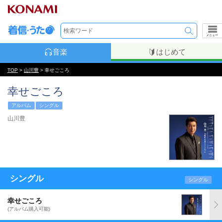
メニュー
音楽
はじめて
TOP
>
山川豊
> 幸せごころ
幸せごころ
アルバム
シングル
山川豊
シングル
シングル
幸せごころ
(アルバム購入可能)