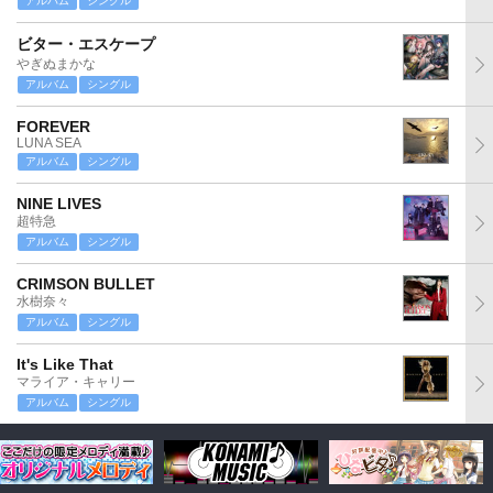
アルバム
シングル
ビター・エスケープ
やぎぬまかな
アルバム
シングル
FOREVER
LUNA SEA
アルバム
シングル
NINE LIVES
超特急
アルバム
シングル
CRIMSON BULLET
水樹奈々
アルバム
シングル
It's Like That
マライア・キャリー
アルバム
シングル