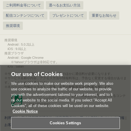
ご利用料金等について
選べるお支払い方法
配信コンテンツについて
プレゼントについて
重要なお知らせ
推奨環境
推奨環境
Android : 5.0.2以上
iOS : 9.0以上
推奨ブラウザ
Android : Google Chrome
※Yahoo!ブラウザは非対応です。
iOS : Safari
Our use of Cookies
サービスをご利用されるには、情報料のほかに通信料が必要になります。
サービス名称や内容、アクセス方法や情報料等は、予告なく変更する場合がありま
す。あらかじめご了承ください。
We use cookies to make our website work properly. We also
本ページに掲載のイラスト・写真・文章の無断複写及び転載を禁じます。
use cookies to analyze the traffic of our website, to provide
you with the advertisement tailored to your interest, and to li
このエルマークは、レコード会社・映像製作会社が提供するコンテ
nk our website to the social media. If you select “Accept All
ンツを示す登録商標です。
RIAJ00013011
Cookies”, all of these cookies will be used on our website.
Cookie Notice
利用規約
|
個人情報等保護方針
|
特定商取引法に基づく表記
|
ライセンス情報
|
Cookies Settings
お客様情報の外部送信について
|
Cookies Settings