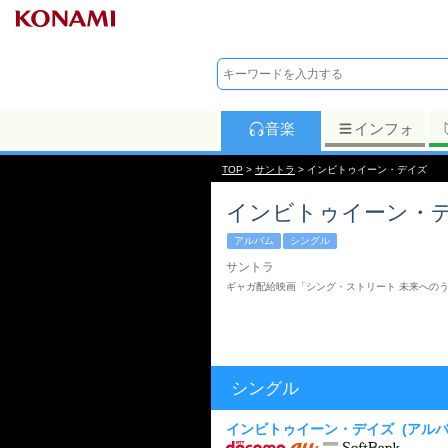
音楽
インフォ
TOP
>
サントラ
> インビトゥイーン・デイズ
インビトゥイーン・
アルバム
シングル
サントラ
ギャガ配給映画「シング・ストリート 未来へのう
シングル
インビトゥイーン・デイズ
(アル