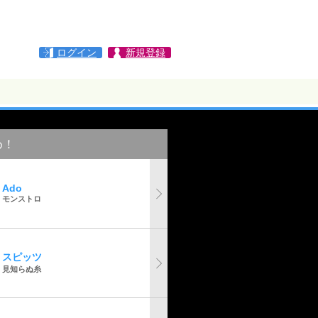
ログイン
新規登録
め！
Ado
モンストロ
スピッツ
見知らぬ糸