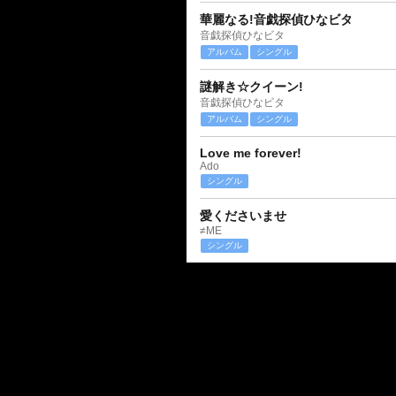
華麗なる!音戯探偵ひなビタ
音戯探偵ひなビタ
アルバム
シングル
謎解き☆クイーン!
音戯探偵ひなビタ
アルバム
シングル
Love me forever!
Ado
シングル
愛くださいませ
≠ME
シングル