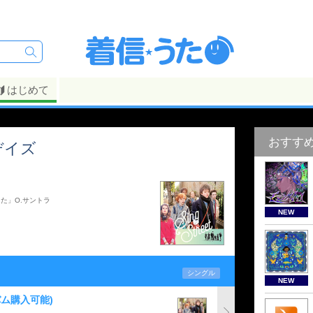
はじめて
おすす
デイズ
た」O.サントラ
NEW
シングル
NEW
バム購入可能)