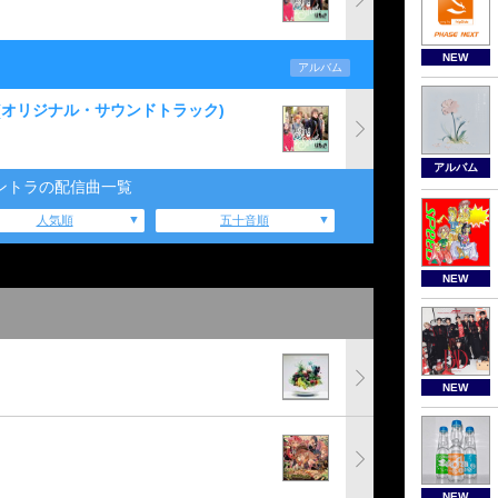
NEW
アルバム
(オリジナル・サウンドトラック)
アルバム
ントラの配信曲一覧
人気順
五十音順
NEW
NEW
NEW