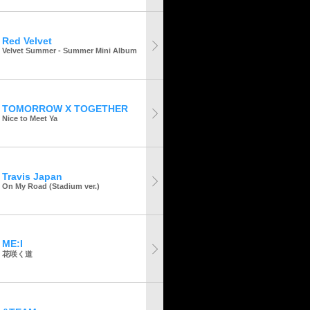
Red Velvet
Velvet Summer - Summer Mini Album
TOMORROW X TOGETHER
Nice to Meet Ya
Travis Japan
On My Road (Stadium ver.)
ME:I
花咲く道