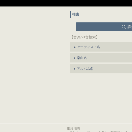
検索
詳
【音楽50音検索】
アーティスト名
楽曲名
アルバム名
推奨環境