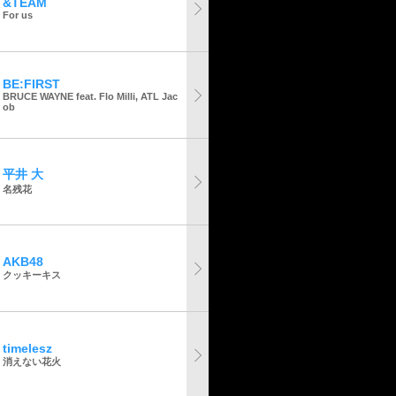
&TEAM
For us
BE:FIRST
BRUCE WAYNE feat. Flo Milli, ATL Jac
ob
平井 大
名残花
AKB48
クッキーキス
timelesz
消えない花火