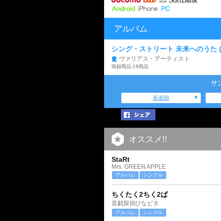
アルバム
シング・ストリート 未来へのうた 
ヴァリアス・アーティスト
収録商品:18商品
サ
新着順
オススメ!!
StaRt
Mrs. GREEN APPLE
アルバム
シングル
ちくたく2ちく2ぱ
音戯探偵ひなビタ
アルバム
シングル