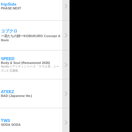
fripSide
PHASE NEXT
コブクロ
ー花たちの詩ーKOBUKURO Concept A
lbum
SPEED
Body & Soul (Remastered 2026)
Netflixリアリティシリーズ「ラヴ上等」シー
ズン2 主題歌
ATEEZ
BAD (Japanese Ver.)
TWS
SODA SODA