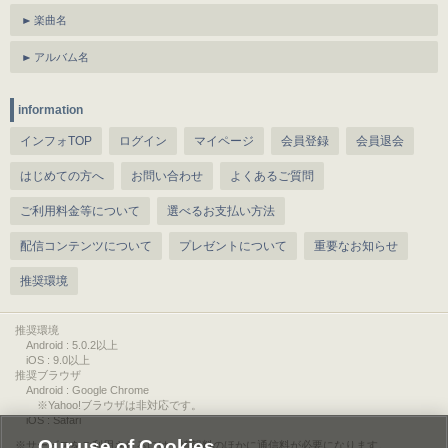
楽曲名
アルバム名
information
インフォTOP
ログイン
マイページ
会員登録
会員退会
はじめての方へ
お問い合わせ
よくあるご質問
ご利用料金等について
選べるお支払い方法
配信コンテンツについて
プレゼントについて
重要なお知らせ
推奨環境
推奨環境
Android : 5.0.2以上
iOS : 9.0以上
推奨ブラウザ
Android : Google Chrome
※Yahoo!ブラウザは非対応です。
iOS : Safari
Our use of Cookies
サービスをご利用されるには、情報料のほかに通信料が必要になります。