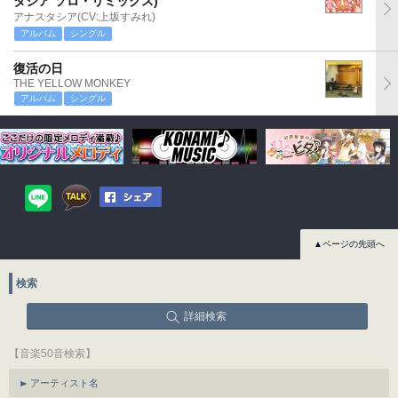
タシア ソロ・リミックス)
アナスタシア(CV:上坂すみれ)
アルバム
シングル
復活の日
THE YELLOW MONKEY
アルバム
シングル
▲ページの先頭へ
検索
詳細検索
【音楽50音検索】
アーティスト名