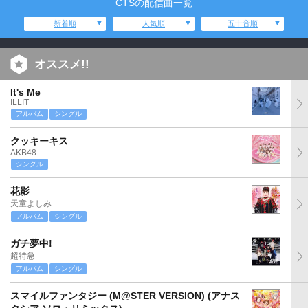
CTSの配信曲一覧
新着順
人気順
五十音順
オススメ!!
It's Me
ILLIT
アルバム
シングル
クッキーキス
AKB48
シングル
花影
天童よしみ
アルバム
シングル
ガチ夢中!
超特急
アルバム
シングル
スマイルファンタジー (M@STER VERSION) (アナス