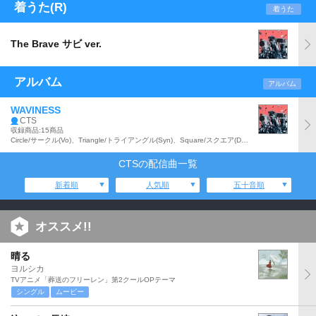
着うた(R)
着うた
The Brave サビ ver.
アルバム
アルバム
WAVINESS
CTS
収録商品:15商品
Circle/サークル(Vo)、Triangle/トライアングル(Syn)、Square/スクエア(DJ)からなる謎のLED覆面ユニット:CTSの14年2月に発売された『THE BEST OF CTS』から約2年3ヶ月ぶりとなるアルバムで、メジャー・デビュー後は初となるオリジナル・アルバム。「WAVINESS feat.南波志帆」、「千本桜(feat.初音ミク)」を含む全15曲収録。
CTSの配信曲一覧
新着順
人気順
五十音順
オススメ!!
晴る
ヨルシカ
TVアニメ「葬送のフリーレン」第2クールOPテーマ
シングル
ムービー