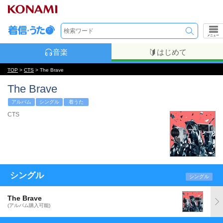
メニュー
音楽
はじめて
TOP
>
CTS
> The Brave
The Brave
アルバム
シングル
着うた
CTS
シングル
シングル
The Brave
(アルバム購入可能)