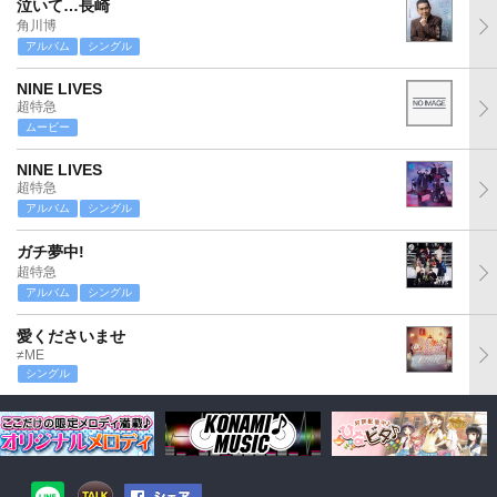
泣いて…長崎
角川博
アルバム
シングル
NINE LIVES
超特急
ムービー
NINE LIVES
超特急
アルバム
シングル
ガチ夢中!
超特急
アルバム
シングル
愛くださいませ
≠ME
シングル