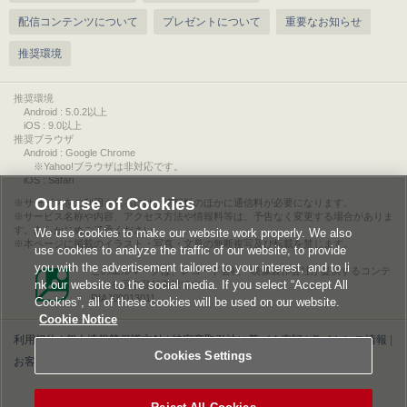
配信コンテンツについて
プレゼントについて
重要なお知らせ
推奨環境
推奨環境
Android : 5.0.2以上
iOS : 9.0以上
推奨ブラウザ
Android : Google Chrome
※Yahoo!ブラウザは非対応です。
iOS : Safari
Our use of Cookies
サービスをご利用されるには、情報料のほかに通信料が必要になります。
サービス名称や内容、アクセス方法や情報料等は、予告なく変更する場合がありま
す。あらかじめご了承ください。
We use cookies to make our website work properly. We also
本ページに掲載のイラスト・写真・文章の無断複写及び転載を禁じます。
use cookies to analyze the traffic of our website, to provide
you with the advertisement tailored to your interest, and to li
このエルマークは、レコード会社・映像製作会社が提供するコンテ
nk our website to the social media. If you select “Accept All
ンツを示す登録商標です。
RIAJ00013011
Cookies”, all of these cookies will be used on our website.
Cookie Notice
利用規約
|
個人情報等保護方針
|
特定商取引法に基づく表記
|
ライセンス情報
|
Cookies Settings
お客様情報の外部送信について
|
Cookies Settings
©2026 Konami Digital Entertainment