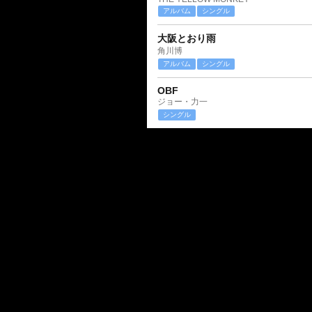
アルバム
シングル
大阪とおり雨
角川博
アルバム
シングル
OBF
ジョー・力一
シングル