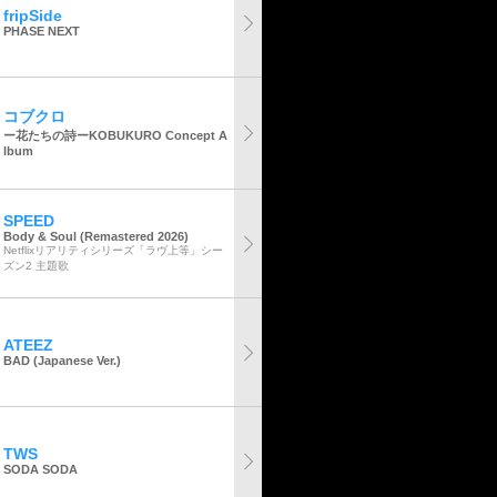
fripSide
PHASE NEXT
コブクロ
ー花たちの詩ーKOBUKURO Concept A
lbum
SPEED
Body & Soul (Remastered 2026)
Netflixリアリティシリーズ「ラヴ上等」シー
ズン2 主題歌
ATEEZ
BAD (Japanese Ver.)
TWS
SODA SODA