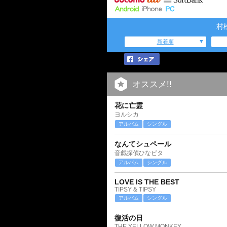
村
新着順
オススメ!!
花に亡霊
ヨルシカ
アルバム
シングル
なんてシュペール
音戯探偵ひなビタ
アルバム
シングル
LOVE IS THE BEST
TIPSY & TIPSY
アルバム
シングル
復活の日
THE YELLOW MONKEY