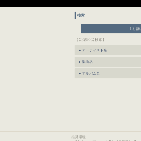
検索
詳
【音楽50音検索】
アーティスト名
楽曲名
アルバム名
推奨環境