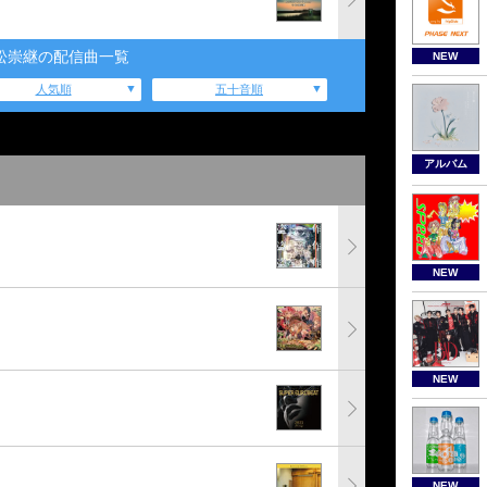
松崇継の配信曲一覧
NEW
人気順
五十音順
アルバム
NEW
NEW
NEW