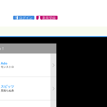
ログイン
新規登録
め！
Ado
モンストロ
スピッツ
見知らぬ糸