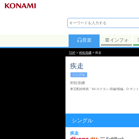
音楽
インフォ
TOP
>
村松崇継
> 疾走
疾走
シングル
村松崇継
東宝配給映画「64-ロクヨン-前編/後編」O.サン
シングル
疾走