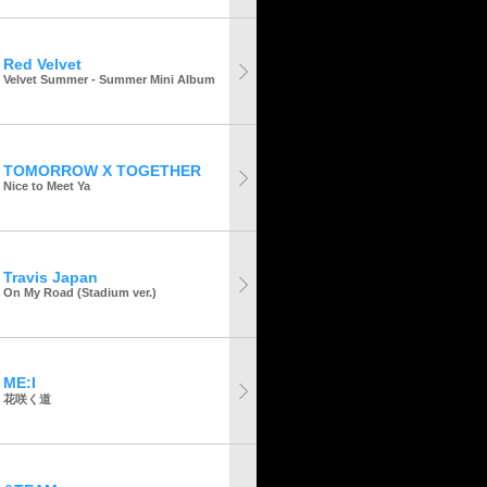
Red Velvet
Velvet Summer - Summer Mini Album
TOMORROW X TOGETHER
Nice to Meet Ya
Travis Japan
On My Road (Stadium ver.)
ME:I
花咲く道