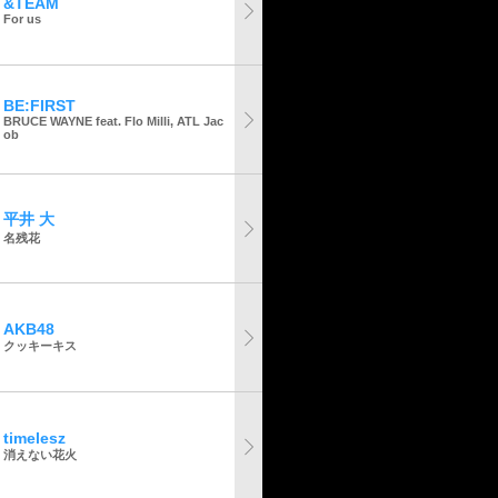
&TEAM
For us
BE:FIRST
BRUCE WAYNE feat. Flo Milli, ATL Jac
ob
平井 大
名残花
AKB48
クッキーキス
timelesz
消えない花火