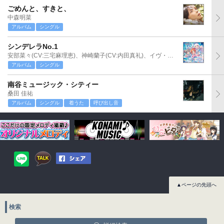
ごめんと、すきと、
中森明菜
アルバム
シングル
シンデレラNo.1
安部菜々(CV:三宅麻理恵)、神崎蘭子(CV:内田真礼)、イヴ・サンタクロース(CV:松永あかね)
アルバム
シングル
南谷ミュージック・シティー
桑田 佳祐
アルバム
シングル
着うた
呼び出し音
▲ページの先頭へ
検索