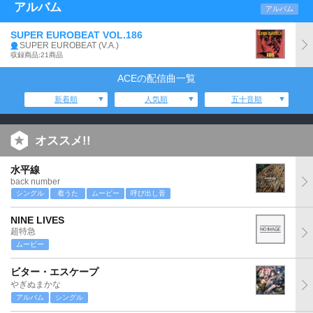
アルバム
アルバム
SUPER EUROBEAT VOL.186
SUPER EUROBEAT (V.A.)
収録商品:21商品
ACEの配信曲一覧
新着順
人気順
五十音順
オススメ!!
水平線
back number
シングル
着うた
ムービー
呼び出し音
NINE LIVES
超特急
ムービー
ビター・エスケープ
やぎぬまかな
アルバム
シングル