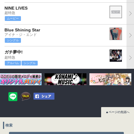
NINE LIVES
超特急
ムービー
Blue Shining Star
アイナ・ジ・エンド
シングル
ガチ夢中!
超特急
アルバム
シングル
▲ページの先頭へ
検索