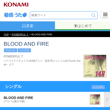
メニュー
音楽
はじめて
TOP
>
POWERFUL T.
> BLOOD AND FIRE
BLOOD AND FIRE
アルバム
シングル
POWERFUL T.
パーフェクトチョイス183他アニメ「頭文字[イニシャル]D Fourth Sta
ge」より
シングル
シングル
BLOOD AND FIRE
(アルバム購入可能)