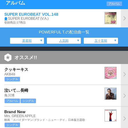
アルバム
アルバム
SUPER EUROBEAT VOL.148
SUPER EUROBEAT (V.A.)
収録商品:17商品
POWERFUL T.の配信曲一覧
新着順
人気順
五十音順
オススメ!!
クッキーキス
AKB48
シングル
泣いて…長崎
角川博
アルバム
シングル
Brand New
Mrs. GREEN APPLE
映画「スパイダーマン:ブランド・ニュー・デイ」日本版主題歌
シングル