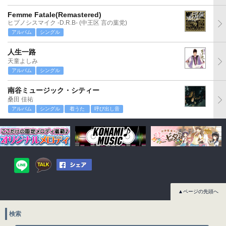
Femme Fatale(Remastered)
ヒプノシスマイク -D.R.B- (中王区 言の葉党)
アルバム
シングル
人生一路
天童よしみ
アルバム
シングル
南谷ミュージック・シティー
桑田 佳祐
アルバム
シングル
着うた
呼び出し音
▲ページの先頭へ
検索