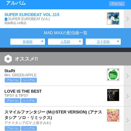
アルバム
アルバム
SUPER EUROBEAT VOL.115
SUPER EUROBEAT (V.A.)
収録商品:18商品
MAD MAXの配信曲一覧
新着順
人気順
五十音順
オススメ!!
StaRt
Mrs. GREEN APPLE
アルバム
シングル
LOVE IS THE BEST
TIPSY & TIPSY
アルバム
シングル
スマイルファンタジー (M@STER VERSION) (アナス
タシア ソロ・リミックス)
アナスタシア(CV:上坂すみれ)
アルバム
シングル