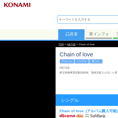
音楽
インフォ
TOP
>
HKT48
> Chain of love
Chain of love
アルバム
シングル
着うた
HKT48
東宝映像事業部配給映画「尾崎支配人が泣いた夜 DOCU
シングル
Chain of love
(アルバム購入可能)