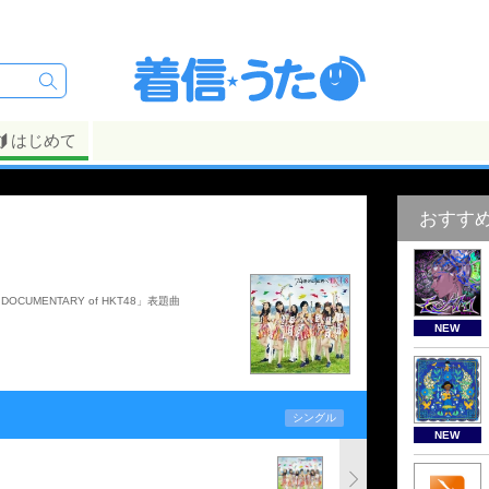
はじめて
おすす
MENTARY of HKT48」表題曲
NEW
シングル
NEW