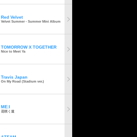
Red Velvet
Velvet Summer - Summer Mini Album
TOMORROW X TOGETHER
Nice to Meet Ya
Travis Japan
On My Road (Stadium ver.)
ME:I
花咲く道