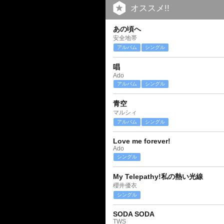
オススメ!!
あの頃へ
安全地帯
アルバム
シングル
唱
Ado
アルバム
シングル
青空
マルシィ
アルバム
シングル
Love me forever!
Ado
シングル
My Telepathy!私の熱い光線
櫻井優衣
シングル
SODA SODA
TWS