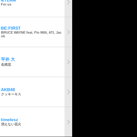
&TEAM
For us
BE:FIRST
BRUCE WAYNE feat. Flo Milli, ATL Jac
ob
平井 大
名残花
AKB48
クッキーキス
timelesz
消えない花火