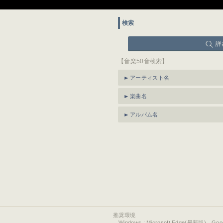
検索
詳
【音楽50音検索】
アーティスト名
楽曲名
アルバム名
推奨環境
Windows : Microsoft Edge(最新版)、Go