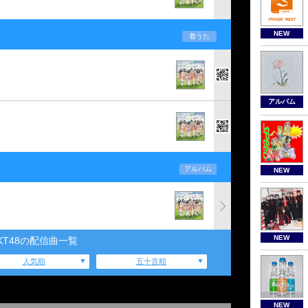
NEW
着うた
アルバム
アルバム
NEW
NEW
KT48の配信曲一覧
人気順
五十音順
NEW