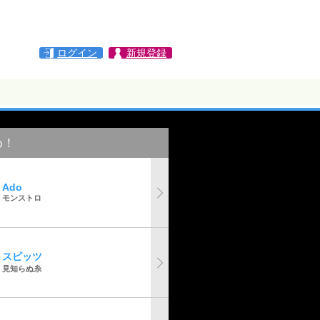
ログイン
新規登録
め！
Ado
モンストロ
スピッツ
見知らぬ糸