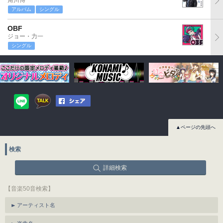
角川博
アルバム
シングル
OBF
ジョー・力一
シングル
▲ページの先頭へ
検索
詳細検索
【音楽50音検索】
アーティスト名