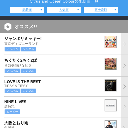
Citrus and Ocean Colourの配信曲一覧
新着順
人気順
五十音順
オススメ!!
ジャンボリミッキー!
東京ディズニーランド
アルバム
シングル
ちくたく2ちく2ぱ
音戯探偵ひなビタ
アルバム
シングル
LOVE IS THE BEST
TIPSY & TIPSY
アルバム
シングル
NINE LIVES
超特急
ムービー
大阪とおり雨