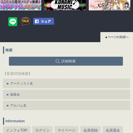
▲ページの先頭へ
検索
詳細検索
【音楽50音検索】
アーティスト名
楽曲名
アルバム名
information
インフォTOP
ログイン
マイページ
会員登録
会員退会