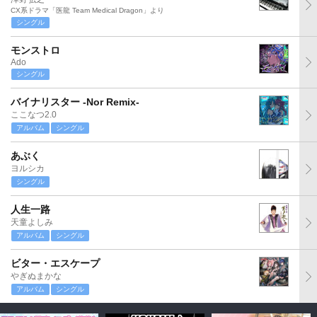
CX系ドラマ「医龍 Team Medical Dragon」より
シングル
モンストロ
Ado
シングル
バイナリスター -Nor Remix-
ここなつ2.0
アルバム
シングル
あぶく
ヨルシカ
シングル
人生一路
天童よしみ
アルバム
シングル
ビター・エスケープ
やぎぬまかな
アルバム
シングル