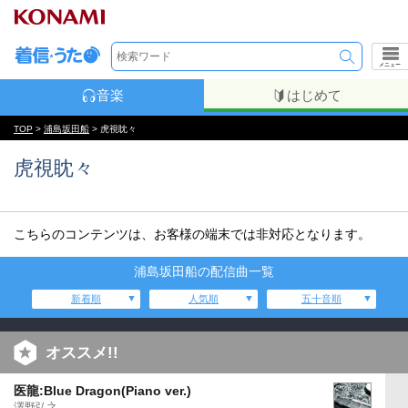
メニュー
音楽
はじめて
TOP
>
浦島坂田船
> 虎視眈々
虎視眈々
こちらのコンテンツは、お客様の端末では非対応となります。
浦島坂田船の配信曲一覧
新着順
人気順
五十音順
オススメ!!
医龍:Blue Dragon(Piano ver.)
澤野弘之