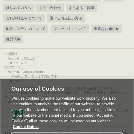
はじめての方へ
お問い合わせ
よくあるご質問
ご利用料金等について
選べるお支払い方法
配信コンテンツについて
プレゼントについて
重要なお知らせ
推奨環境
推奨環境
Android : 5.0.2以上
iOS : 9.0以上
推奨ブラウザ
Android : Google Chrome
※Yahoo!ブラウザは非対応です。
iOS : Safari
Our use of Cookies
サービスをご利用されるには、情報料のほかに通信料が必要になります。
サービス名称や内容、アクセス方法や情報料等は、予告なく変更する場合がありま
す。あらかじめご了承ください。
We use cookies to make our website work properly. We also
本ページに掲載のイラスト・写真・文章の無断複写及び転載を禁じます。
use cookies to analyze the traffic of our website, to provide
you with the advertisement tailored to your interest, and to li
このエルマークは、レコード会社・映像製作会社が提供するコンテ
nk our website to the social media. If you select “Accept All
ンツを示す登録商標です。
RIAJ00013011
Cookies”, all of these cookies will be used on our website.
Cookie Notice
利用規約
|
個人情報等保護方針
|
特定商取引法に基づく表記
|
ライセンス情報
|